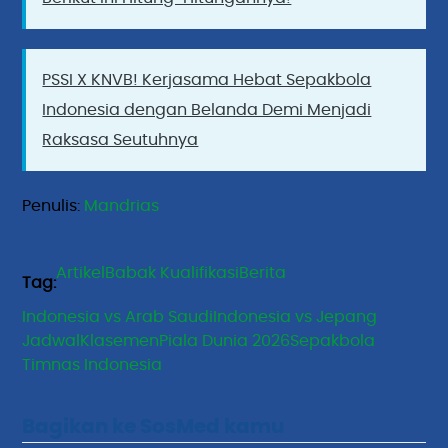
PSSI X KNVB! Kerjasama Hebat Sepakbola
Indonesia dengan Belanda Demi Menjadi
Raksasa Seutuhnya
Penulis: 
Mandrias
Artikel
Babak Kualifikasi
Berita
Indonesia vs Arab Saudi
Indonesia vs Jepang
Jadwal
Klasemen
Piala Dunia 2026
Sepakbola
Timnas Indonesia
Bagikan ke SosMed kamu