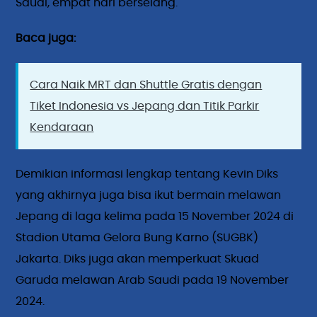
Saudi, empat hari berselang.
Baca juga:
Cara Naik MRT dan Shuttle Gratis dengan
Tiket Indonesia vs Jepang dan Titik Parkir
Kendaraan
Demikian informasi lengkap tentang Kevin Diks
yang akhirnya juga bisa ikut bermain melawan
Jepang di laga kelima pada 15 November 2024 di
Stadion Utama Gelora Bung Karno (SUGBK)
Jakarta. Diks juga akan memperkuat Skuad
Garuda melawan Arab Saudi pada 19 November
2024.