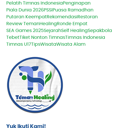
Pelatih Timnas Indonesia
Penginapan
Piala Dunia 2026
PSSI
Puasa Ramadhan
Putaran Keempat
Rekomendasi
Restoran
Review TemanHealing
Ronde Empat
SEA Games 2025
Sejarah
Self Healing
Sepakbola
Tebet
Tiket Nonton Timnas
Timnas Indonesia
Timnas U17
Tips
Wisata
Wisata Alam
Yuk Ikuti Kami!