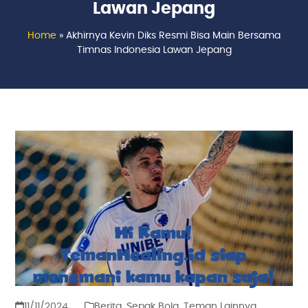
Lawan Jepang
Home
»
Akhirnya Kevin Diks Resmi Bisa Main Bersama
Timnas Indonesia Lawan Jepang
Hi Kamu!
TemanHealing.id siap
menemani kamu kapan saja!
11/11/2024
Berita
,
Sepak Bola
,
Teman Lainnya