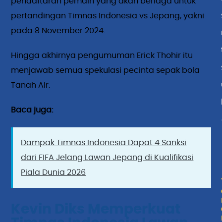
pendaftaran pemain yang akan berlaga untuk
pertandingan Timnas Indonesia vs Jepang, yakni
pada 8 November 2024.
Hingga akhirnya pengumuman Erick Thohir itu
menjawab semua spekulasi pecinta sepak bola
Tanah Air.
Baca juga:
Dampak Timnas Indonesia Dapat 4 Sanksi
dari FIFA Jelang Lawan Jepang di Kualifikasi
Piala Dunia 2026
Kevin Diks Memperkuat