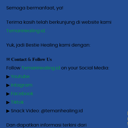
Semoga bermanfaat, ya!
Terima kasih telah berkunjung di website kami
TemanHealing.id.
Yuk, jadi Bestie Healing kami dengan:
✉ 𝐂𝐨𝐧𝐭𝐚𝐜𝐭 & 𝐅𝐨𝐥𝐥𝐨𝐰 𝐔𝐬
Follow
TemanHealing.id
on your Social Media:
▶
Youtube
▶
Intagram
▶
Facebook
▶
Tiktok
▶ Snack Video: @temanhealing.id
Dan dapatkan informasi terkini dari