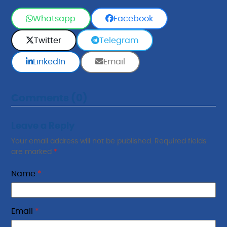
Whatsapp
Facebook
Twitter
Telegram
LinkedIn
Email
Comments (0)
Leave a Reply
Your email address will not be published.
Required fields
are marked
*
Name
*
Email
*