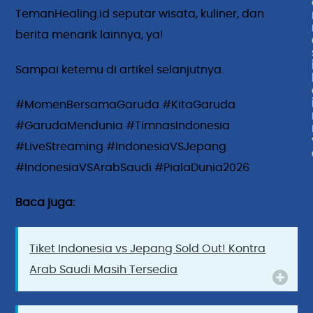
TemanHealing.id seputar wisata, kuliner, dan
berita menarik lainnya, ya!
Sampai ketemu di artikel selanjutnya.
#MomenBersamaGaruda #KitaGaruda
#GarudaMendunia #TimnasIndonesia
#LiveStreaming #IndonesiaVSJepang
#IndonesiaVSArabSaudi #PialaDunia2026
Baca juga:
Tiket Indonesia vs Jepang Sold Out! Kontra
Arab Saudi Masih Tersedia