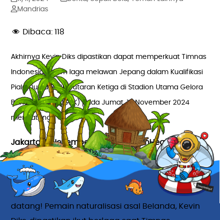
Mandrias
Dibaca:
118
Akhirnya Kevin Diks dipastikan dapat memperkuat Timnas
Indonesia dalam laga melawan Jepang dalam Kualifikasi
Piala Dunia 2026 Putaran Ketiga di Stadion Utama Gelora
Bung Karno (SUGBK) pada Jumat, 15 November 2024
mendatang.
Jakarta, 11 November 2024 – TemanHealing.id
Hi, Bestie Healing!
Kabar gembira bagi Garuda Fans ini akhirnya
datang! Pemain naturalisasi asal Belanda, Kevin