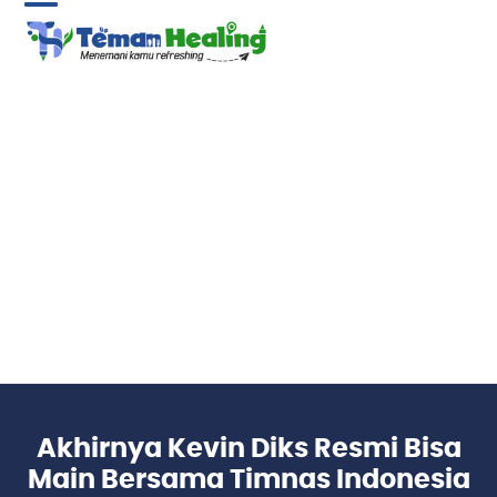
Skip
Open
Close
to
content
mobile
mobile
menu
menu
Akhirnya Kevin Diks Resmi Bisa
Main Bersama Timnas Indonesia