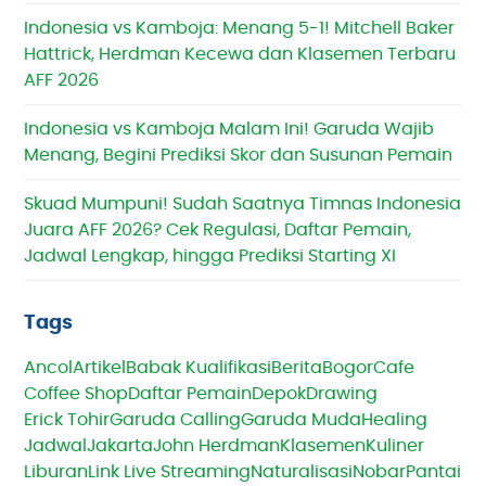
Indonesia vs Kamboja: Menang 5-1! Mitchell Baker
Hattrick, Herdman Kecewa dan Klasemen Terbaru
AFF 2026
Indonesia vs Kamboja Malam Ini! Garuda Wajib
Menang, Begini Prediksi Skor dan Susunan Pemain
Skuad Mumpuni! Sudah Saatnya Timnas Indonesia
Juara AFF 2026? Cek Regulasi, Daftar Pemain,
Jadwal Lengkap, hingga Prediksi Starting XI
Tags
Ancol
Artikel
Babak Kualifikasi
Berita
Bogor
Cafe
Coffee Shop
Daftar Pemain
Depok
Drawing
Erick Tohir
Garuda Calling
Garuda Muda
Healing
Jadwal
Jakarta
John Herdman
Klasemen
Kuliner
Liburan
Link Live Streaming
Naturalisasi
Nobar
Pantai