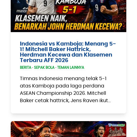
Indonesia vs Kamboja: Menang 5-
1! Mitchell Baker Hattrick,
Herdman Kecewa dan Klasemen
Terbaru AFF 2026
BERITA
·
SEPAK BOLA
·
TEMAN LAINNYA
Timnas Indonesia menang telak 5-1
atas Kamboja pada laga perdana
ASEAN Championship 2026. Mitchell
Baker cetak hattrick, Jens Raven ikut…