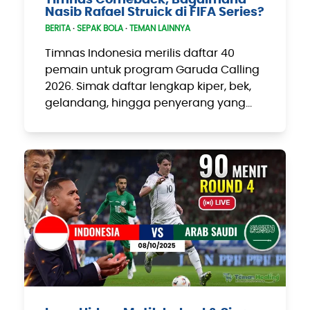
Timnas Comeback, Bagaimana
Nasib Rafael Struick di FIFA Series?
BERITA
·
SEPAK BOLA
·
TEMAN LAINNYA
Timnas Indonesia merilis daftar 40
pemain untuk program Garuda Calling
2026. Simak daftar lengkap kiper, bek,
gelandang, hingga penyerang yang…