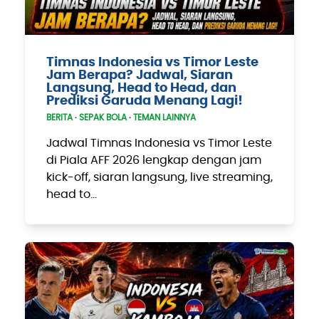
Timnas Indonesia vs Timor Leste
Jam Berapa? Jadwal, Siaran
Langsung, Head to Head, dan
Prediksi Garuda Menang Lagi!
BERITA
·
SEPAK BOLA
·
TEMAN LAINNYA
Jadwal Timnas Indonesia vs Timor Leste
di Piala AFF 2026 lengkap dengan jam
kick-off, siaran langsung, live streaming,
head to…