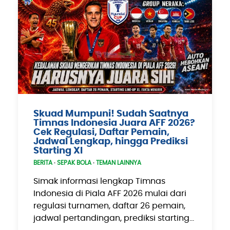
Skuad Mumpuni! Sudah Saatnya
Timnas Indonesia Juara AFF 2026?
Cek Regulasi, Daftar Pemain,
Jadwal Lengkap, hingga Prediksi
Starting XI
BERITA
·
SEPAK BOLA
·
TEMAN LAINNYA
Simak informasi lengkap Timnas
Indonesia di Piala AFF 2026 mulai dari
regulasi turnamen, daftar 26 pemain,
jadwal pertandingan, prediksi starting…