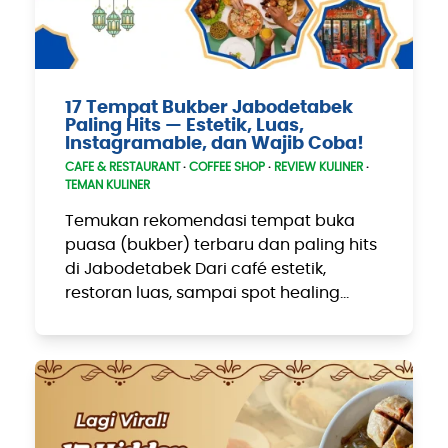
17 Tempat Bukber Jabodetabek
Paling Hits — Estetik, Luas,
Instagramable, dan Wajib Coba!
CAFE & RESTAURANT
·
COFFEE SHOP
·
REVIEW KULINER
·
TEMAN KULINER
Temukan rekomendasi tempat buka
puasa (bukber) terbaru dan paling hits
di Jabodetabek Dari café estetik,
restoran luas, sampai spot healing…