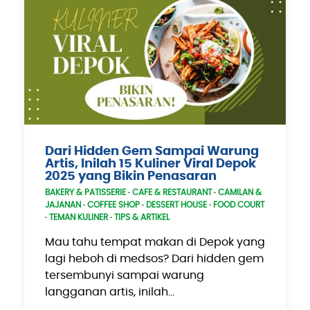
Dari Hidden Gem Sampai Warung
Artis, Inilah 15 Kuliner Viral Depok
2025 yang Bikin Penasaran
BAKERY & PATISSERIE
·
CAFE & RESTAURANT
·
CAMILAN &
JAJANAN
·
COFFEE SHOP
·
DESSERT HOUSE
·
FOOD COURT
·
TEMAN KULINER
·
TIPS & ARTIKEL
Mau tahu tempat makan di Depok yang
lagi heboh di medsos? Dari hidden gem
tersembunyi sampai warung
langganan artis, inilah…