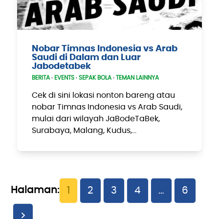
Nobar Timnas Indonesia vs Arab
Saudi di Dalam dan Luar
Jabodetabek
BERITA
·
EVENTS
·
SEPAK BOLA
·
TEMAN LAINNYA
Cek di sini lokasi nonton bareng atau
nobar Timnas Indonesia vs Arab Saudi,
mulai dari wilayah JaBodeTaBek,
Surabaya, Malang, Kudus,…
Page
Page
Page
Page
Page
1
2
3
4
…
6
Next