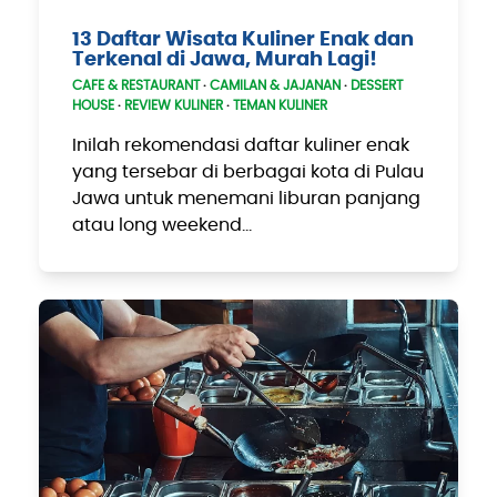
13 Daftar Wisata Kuliner Enak dan
Terkenal di Jawa, Murah Lagi!
CAFE & RESTAURANT
·
CAMILAN & JAJANAN
·
DESSERT
HOUSE
·
REVIEW KULINER
·
TEMAN KULINER
Inilah rekomendasi daftar kuliner enak
yang tersebar di berbagai kota di Pulau
Jawa untuk menemani liburan panjang
atau long weekend…