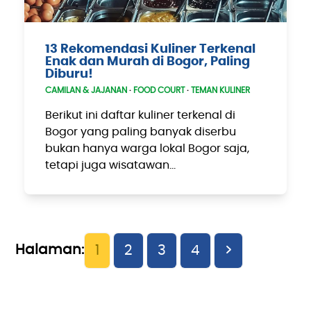
13 Rekomendasi Kuliner Terkenal
Enak dan Murah di Bogor, Paling
Diburu!
CAMILAN & JAJANAN
·
FOOD COURT
·
TEMAN KULINER
Berikut ini daftar kuliner terkenal di
Bogor yang paling banyak diserbu
bukan hanya warga lokal Bogor saja,
tetapi juga wisatawan…
Page
Page
Page
Page
Next
1
2
3
4