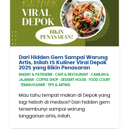
Dari Hidden Gem Sampai Warung
Artis, Inilah 15 Kuliner Viral Depok
2025 yang Bikin Penasaran
BAKERY & PATISSERIE
·
CAFE & RESTAURANT
·
CAMILAN &
JAJANAN
·
COFFEE SHOP
·
DESSERT HOUSE
·
FOOD COURT
·
TEMAN KULINER
·
TIPS & ARTIKEL
Mau tahu tempat makan di Depok yang
lagi heboh di medsos? Dari hidden gem
tersembunyi sampai warung
langganan artis, inilah…