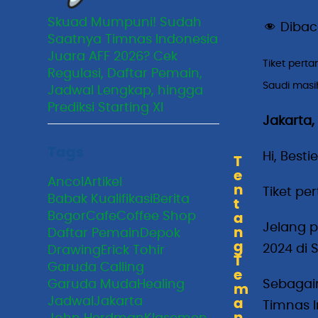
Skuad Mumpuni! Sudah
Dibac
Saatnya Timnas Indonesia
Juara AFF 2026? Cek
Tiket perta
Regulasi, Daftar Pemain,
Saudi masih
Jadwal Lengkap, hingga
Prediksi Starting XI
Jakarta,
Tags
Hi, Besti
T
e
Ancol
Artikel
n
Tiket pe
Babak Kualifikasi
Berita
t
Bogor
Cafe
Coffee Shop
a
Jelang 
n
Daftar Pemain
Depok
g
2024 di 
Drawing
Erick Tohir
T
Garuda Calling
e
Garuda Muda
Healing
Sebagaim
m
Jadwal
Jakarta
a
Timnas I
n