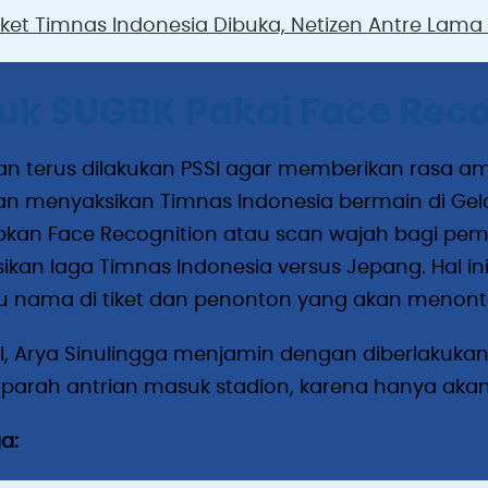
iket Timnas Indonesia Dibuka, Netizen Antre La
k SUGBK Pakai Face Reco
an terus dilakukan PSSI agar memberikan rasa 
n menyaksikan Timnas Indonesia bermain di Gelo
kan Face Recognition atau scan wajah bagi pem
kan laga Timnas Indonesia versus Jepang. Hal in
au nama di tiket dan penonton yang akan menont
I, Arya Sinulingga menjamin dengan diberlakukan
arah antrian masuk stadion, karena hanya akan
a: