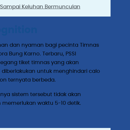
ma Sampai Keluhan Bermunculan
gnition
aman dan nyaman bagi pecinta Timnas
ra Bung Karno. Terbaru, PSSI
egang tiket timnas yang akan
i diberlakukan untuk menghindari calo
on ternyata berbeda.
nya sistem tersebut tidak akan
 memerlukan waktu 5-10 detik.