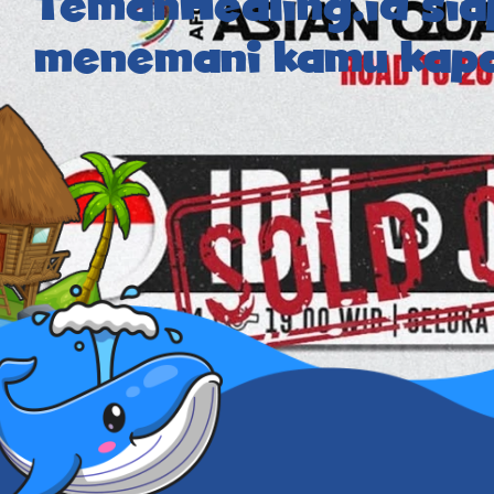
TemanHealing.id sia
menemani kamu kapa
24
Berita
,
Sepak Bola
,
Teman Lainnya
Mandrias