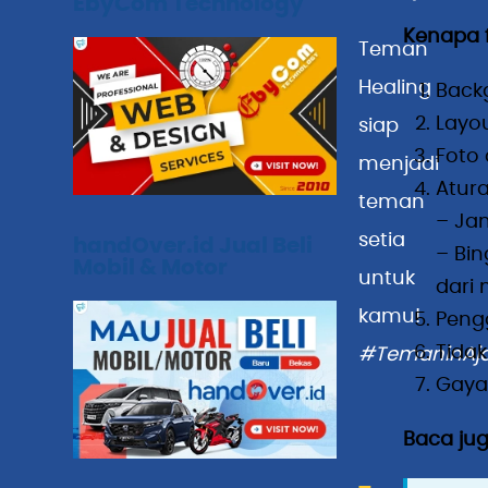
EbyCom Technology
Kenapa f
Teman
Healing
Back
Layou
siap
Foto 
menjadi
Atura
teman
– Ja
setia
handOver.id Jual Beli
– Bin
Mobil & Motor
untuk
dari
kamu!
Peng
Tidak
#TemaninAja
Gaya
Baca jug