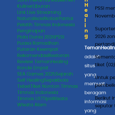
John Herdman
Klasemen
H
Kuliner
Liburan
PSSI men
e
Link Live Streaming
a
November
Naturalisasi
Nobar
Pantai
l
Pelatih Timnas Indonesia
i
Suporter
n
Penginapan
g
2026 zon
Piala Dunia 2026
PSSI
Puasa Ramadhan
pertand
TemanHealin
Putaran Keempat
Rekomendasi
Restoran
adalah
Sementar
Review TemanHealing
tiket (02
situs
Ronde Empat
SEA Games 2025
Sejarah
yang
Untuk pe
Self Healing
Sepakbola
memuat
pembelia
Tebet
Tiket Nonton Timnas
Timnas Indonesia
beragam
Berikut 
Timnas U17
Tips
Wisata
informasi
Wisata Alam
seputar 
yang