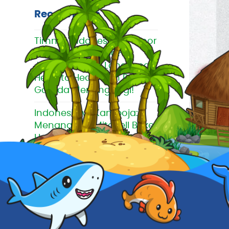
Recent Posts
Timnas Indonesia vs Timor
Leste Jam Berapa?
Jadwal, Siaran Langsung,
Head to Head, dan Prediksi
Garuda Menang Lagi!
Indonesia vs Kamboja:
Menang 5-1! Mitchell Baker
Hattrick, Herdman Kecewa
dan Klasemen Terbaru AFF
2026
Indonesia vs Kamboja
Malam Ini! Garuda Wajib
Menang, Begini Prediksi
Skor dan Susunan Pemain
04/11/20