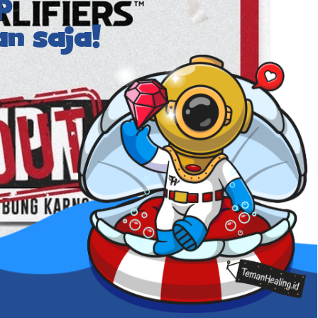
p
n saja!