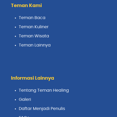
Teman Kami
Teman Baca
Teman Kuliner
Teman Wisata
Teman Lainnya
Informasi Lainnya
Tentang Teman Healing
Galeri
Daftar Menjadi Penulis