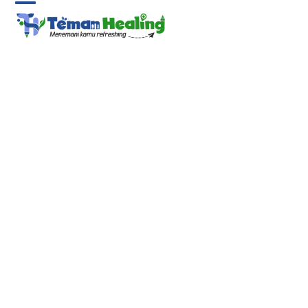
Skip
Open
Close
to
content
mobile
mobile
menu
menu