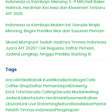
Indonesia vs Kamboja: Menang 5-1! Mitchell Baker
Hattrick, Herdman Kecewa dan Klasemen Terbaru
AFF 2026
Indonesia vs Kamboja Malam Ini! Garuda Wajib
Menang, Begini Prediksi Skor dan Susunan Pemain
Skuad Mumpuni! Sudah Saatnya Timnas Indonesia
Juara AFF 2026? Cek Regulasi, Daftar Pemain,
Jadwal Lengkap, hingga Prediksi Starting XI
Tags
Ancol
Artikel
Babak Kualifikasi
Berita
Bogor
Cafe
Coffee Shop
Daftar Pemain
Depok
Drawing
Erick Tohir
Garuda Calling
Garuda Muda
Healing
Jadwal
Jakarta
John Herdman
Klasemen
Kuliner
Liburan
Link Live Streaming
Naturalisasi
Nobar
Pantai
Pelatih Timnas Indonesia
Penginapan