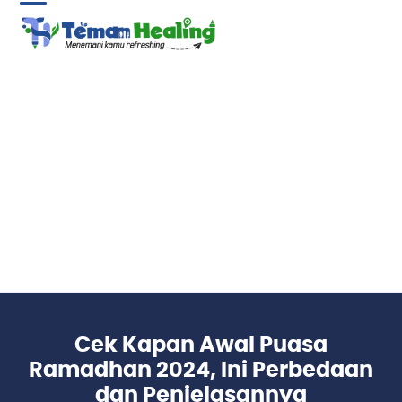
Skip
Open
Close
to
content
mobile
mobile
menu
menu
Cek Kapan Awal Puasa
Ramadhan 2024, Ini Perbedaan
dan Penjelasannya