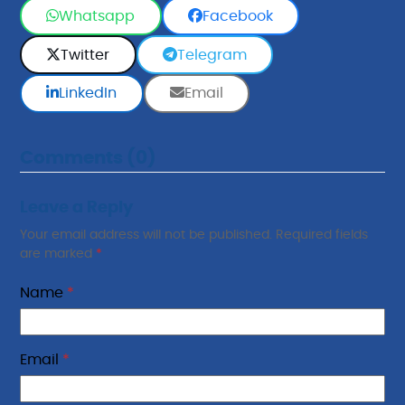
Whatsapp
Facebook
Twitter
Telegram
LinkedIn
Email
Comments (0)
Leave a Reply
Your email address will not be published.
Required fields
are marked
*
Name
*
Email
*