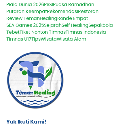
Piala Dunia 2026
PSSI
Puasa Ramadhan
Putaran Keempat
Rekomendasi
Restoran
Review TemanHealing
Ronde Empat
SEA Games 2025
Sejarah
Self Healing
Sepakbola
Tebet
Tiket Nonton Timnas
Timnas Indonesia
Timnas U17
Tips
Wisata
Wisata Alam
Yuk Ikuti Kami!