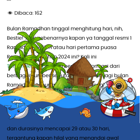
Dibaca:
162
Bulan Ramadhan tinggal menghitung hari, nih,
Bestie! Tapi, sebenarnya kapan ya tanggal resmi 1
Ramadhan 1445 H atau hari pertama puasa
Ramadhan di tahun 2024 ini? Kali ini
TemanHealing.id
akan berbagi informasi dari
berbagai sumber seputar berapa hari lagi bulan
Ramadhan tahun ini. Yuk, simak selengkapnya!
Bulan suci Ramadhan merupakan bulan
kesembilan dalam kalender Hijriah. Ramadhan
berada di antara bulan Sya’ban dan Syawwal,
dan durasinya mencapai 29 atau 30 hari,
tergantung kapan hilal yang menandai awal