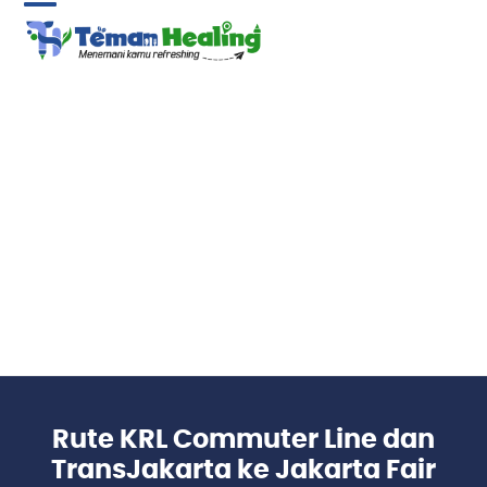
Skip
Open
Close
to
content
mobile
mobile
menu
menu
Rute KRL Commuter Line dan
TransJakarta ke Jakarta Fair