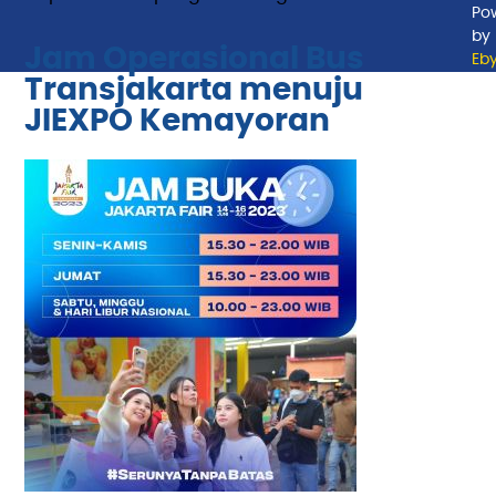
Po
by
Jam Operasional Bus
Eb
Transjakarta menuju
JIEXPO Kemayoran