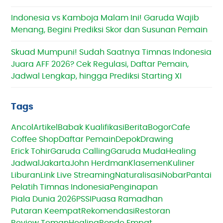
Indonesia vs Kamboja Malam Ini! Garuda Wajib
Menang, Begini Prediksi Skor dan Susunan Pemain
Skuad Mumpuni! Sudah Saatnya Timnas Indonesia
Juara AFF 2026? Cek Regulasi, Daftar Pemain,
Jadwal Lengkap, hingga Prediksi Starting XI
Tags
Ancol
Artikel
Babak Kualifikasi
Berita
Bogor
Cafe
Coffee Shop
Daftar Pemain
Depok
Drawing
Erick Tohir
Garuda Calling
Garuda Muda
Healing
Jadwal
Jakarta
John Herdman
Klasemen
Kuliner
Liburan
Link Live Streaming
Naturalisasi
Nobar
Pantai
Pelatih Timnas Indonesia
Penginapan
Piala Dunia 2026
PSSI
Puasa Ramadhan
Putaran Keempat
Rekomendasi
Restoran
Review TemanHealing
Ronde Empat