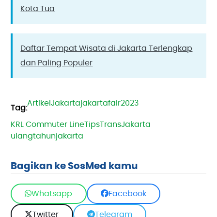
Kota Tua
Daftar Tempat Wisata di Jakarta Terlengkap
dan Paling Populer
Artikel
Jakarta
jakartafair2023
KRL Commuter Line
Tips
TransJakarta
ulangtahunjakarta
Bagikan ke SosMed kamu
Whatsapp
Facebook
Twitter
Telegram