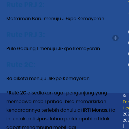
Rute PRJ 2:
Matraman Baru menuju JiExpo Kemayoran
Rute PRJ 3:
Pulo Gadung 1 menuju JiExpo Kemayoran
Rute 2C:
Balaikota menuju JiExpo Kemayoran
*
Rute 2C
disediakan agar pengunjung yang
©
membawa mobil pribadi bisa memarkirkan
Te
Hea
kendaraannya terlebih dahulu di
IRTI Monas
. Hal
20
ini untuk antisipasi lahan parkir apabila tidak
20
|
dapat menampung mobil lagi.