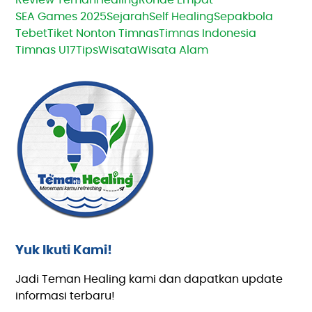
SEA Games 2025
Sejarah
Self Healing
Sepakbola
Tebet
Tiket Nonton Timnas
Timnas Indonesia
Timnas U17
Tips
Wisata
Wisata Alam
Yuk Ikuti Kami!
Jadi Teman Healing kami dan dapatkan update
informasi terbaru!