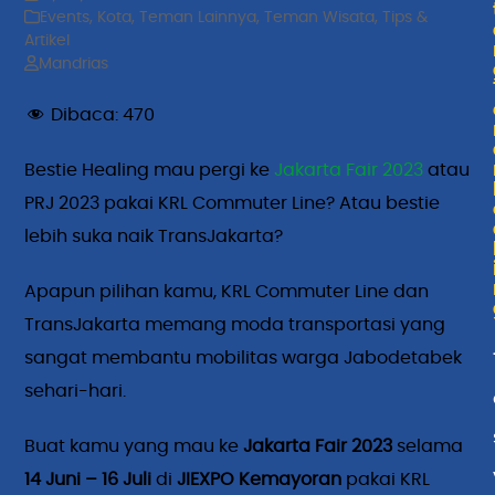
Events
,
Kota
,
Teman Lainnya
,
Teman Wisata
,
Tips &
Artikel
Mandrias
Dibaca:
470
Bestie Healing mau pergi ke
Jakarta Fair 2023
atau
PRJ 2023 pakai KRL Commuter Line? Atau bestie
lebih suka naik TransJakarta?
Apapun pilihan kamu, KRL Commuter Line dan
TransJakarta memang moda transportasi yang
sangat membantu mobilitas warga Jabodetabek
sehari-hari.
Buat kamu yang mau ke
Jakarta Fair 2023
selama
14 Juni – 16 Juli
di
JIEXPO Kemayoran
pakai KRL