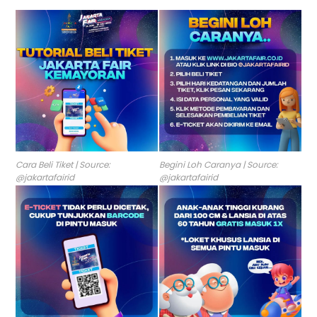
Cara Beli Tiket | Source:
Begini Loh Caranya | Source:
@jakartafairid
@jakartafairid