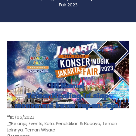
Fair 2023
Hi Kamu!
TemanHealing.id siap
menemani kamu kapan saja!
15/06/2023
Belanja
,
Events
,
Kota
,
Pendidikan & Budaya
,
Teman
Lainnya
,
Teman Wisata