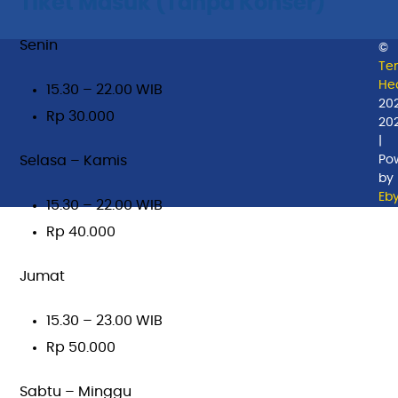
Tiket Masuk (Tanpa Konser)
Senin
©
Te
Hea
15.30 – 22.00 WIB
20
Rp 30.000
20
|
Po
Selasa – Kamis
by
Eb
15.30 – 22.00 WIB
Rp 40.000
Jumat
15.30 – 23.00 WIB
Rp 50.000
Sabtu – Minggu