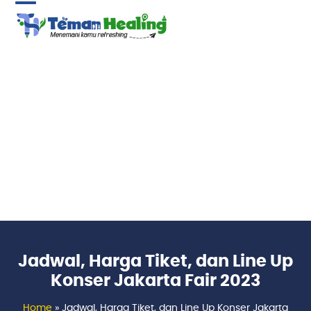
Skip
Open
Close
to
content
mobile
mobile
menu
menu
Jadwal, Harga Tiket, dan Line Up
Konser Jakarta Fair 2023
Home
»
Jadwal, Harga Tiket, dan Line Up Konser Jakarta