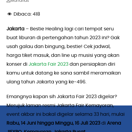
Mandrias
Dibaca:
418
Jakarta
– Bestie Healing lagi cari tempat seru
buat liburan di pertengahan tahun 2023 ini? Gak
usah galau dan bingung, bestie! Cek jadwal,
harga tiket masuk, dan line up musisi yang akan
konser di
Jakarta Fair 2023
dan persiapkan diri
kamu untuk datang ke sana sambil meramaikan
ulang tahun Jakarta yang ke-496.
Emangnya kapan sih Jakarta Fair 2023 digelar?
Merujuk laman resmi Jakarta Fair Kemayoran,
event akbar ini bakal digelar selama 33 hari, mulai
Rabu, 14 Juni hingga Minggu, 16 Juli 2023
di
Arena