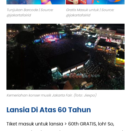
Tunjukan Barcode | Source:
Gratis Masuk untuk | Source:
@jakartafairid
@jakartafairid
Kemeriahan konser musik Jakarta Fair. (foto: Jiexpo)
Lansia Di Atas 60 Tahun
Tiket masuk untuk lansia > 60th GRATIS, loh! So,