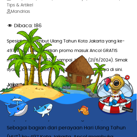
Tips & Artikel
Mandrias
Dibaca:
186
Spesial menyambut Ulang Tahun Kota Jakarta yang ke-
497, Ancol menawarkan promo masuk Ancol
GRATIS
mulai Sabtu (1/6/2024) sampai Jumat (21/6/2024). Simak
syarat, cara membeli tiket, dan aktivitas serunya di sini.
Jakarta, 01 Juni 2024 – TemanHealing.id
Hello, Bestie Healing! Siapa di antara kamu yang
mau masuk ke Ancol gratis di bulan Juni ini?
Kayaknya susah ya nolak tiket gratis ini, hehe.
Sebagai bagian dari perayaan Hari Ulang Tahun