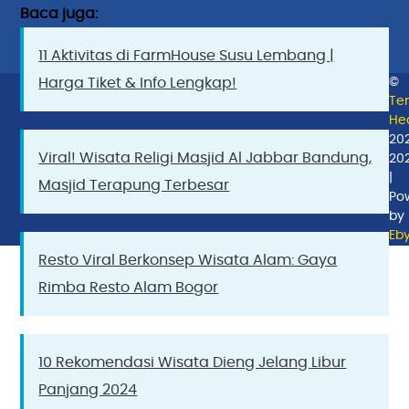
Baca juga:
11 Aktivitas di FarmHouse Susu Lembang |
Harga Tiket & Info Lengkap!
©
Te
Hea
20
Viral! Wisata Religi Masjid Al Jabbar Bandung,
20
|
Masjid Terapung Terbesar
Po
by
Eb
Resto Viral Berkonsep Wisata Alam: Gaya
Rimba Resto Alam Bogor
10 Rekomendasi Wisata Dieng Jelang Libur
Panjang 2024