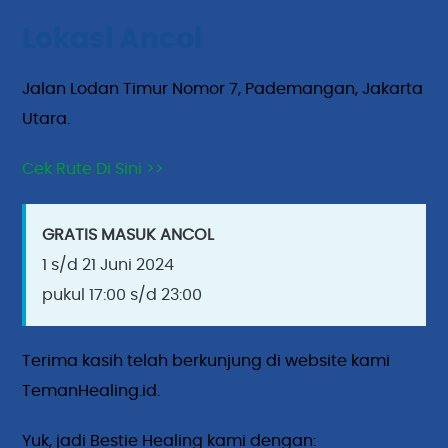
Lokasi Ancol
Jalan Lodan Timur Nomor 7, Pademangan, Jakarta
Utara.
Cek Rute Di Sini >>
GRATIS MASUK ANCOL
1 s/d 21 Juni 2024
pukul 17:00 s/d 23:00
Terima kasih telah berkunjung di website kami
TemanHealing.id.
Yuk, jadi Bestie Healing kami dengan: