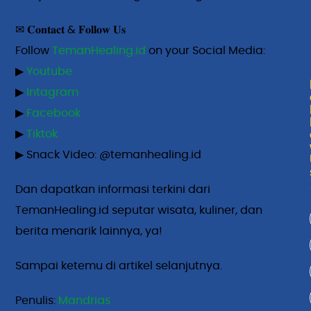
✉ 𝐂𝐨𝐧𝐭𝐚𝐜𝐭 & 𝐅𝐨𝐥𝐥𝐨𝐰 𝐔𝐬
Follow
TemanHealing.id
on your Social Media:
▶
Youtube
▶
Intagram
▶
Facebook
▶
Tiktok
▶ Snack Video: @temanhealing.id
Dan dapatkan informasi terkini dari
TemanHealing.id seputar wisata, kuliner, dan
berita menarik lainnya, ya!
Sampai ketemu di artikel selanjutnya.
Penulis: 
Mandrias