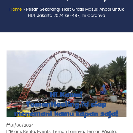
Home
»
Pesan Sekarang! Tiket Gratis Masuk Ancol untuk
HUT Jakarta 2024 ke-497, Ini Caranya
Hi Kamu!
TemanHealing.id siap
menemani kamu kapan saja!
01/06/2024
Alam
,
Berita
,
Events
,
Teman Lainnya
,
Teman Wisata
,