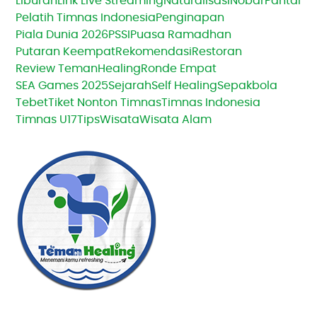
Liburan
Link Live Streaming
Naturalisasi
Nobar
Pantai
Pelatih Timnas Indonesia
Penginapan
Piala Dunia 2026
PSSI
Puasa Ramadhan
Putaran Keempat
Rekomendasi
Restoran
Review TemanHealing
Ronde Empat
SEA Games 2025
Sejarah
Self Healing
Sepakbola
Tebet
Tiket Nonton Timnas
Timnas Indonesia
Timnas U17
Tips
Wisata
Wisata Alam