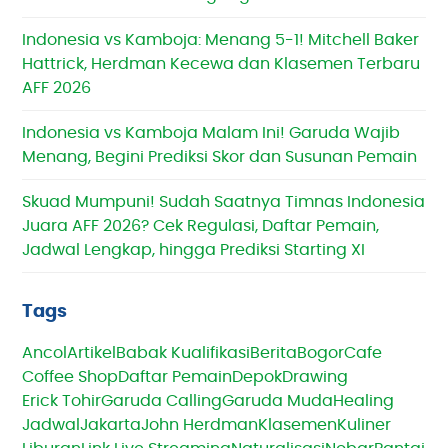
Indonesia vs Kamboja: Menang 5-1! Mitchell Baker
Hattrick, Herdman Kecewa dan Klasemen Terbaru
AFF 2026
Indonesia vs Kamboja Malam Ini! Garuda Wajib
Menang, Begini Prediksi Skor dan Susunan Pemain
Skuad Mumpuni! Sudah Saatnya Timnas Indonesia
Juara AFF 2026? Cek Regulasi, Daftar Pemain,
Jadwal Lengkap, hingga Prediksi Starting XI
Tags
Ancol
Artikel
Babak Kualifikasi
Berita
Bogor
Cafe
Coffee Shop
Daftar Pemain
Depok
Drawing
Erick Tohir
Garuda Calling
Garuda Muda
Healing
Jadwal
Jakarta
John Herdman
Klasemen
Kuliner