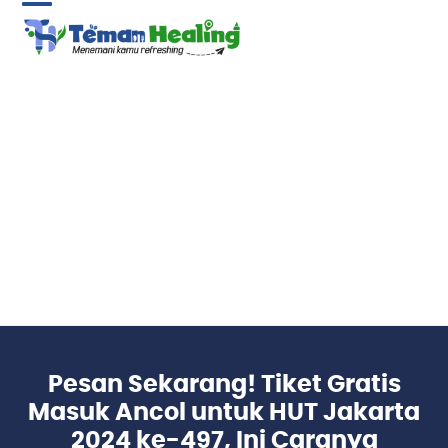
Skip
Open
Close
to
content
mobile
mobile
menu
menu
Pesan Sekarang! Tiket Gratis
Masuk Ancol untuk HUT Jakarta
2024 ke-497, Ini Caranya