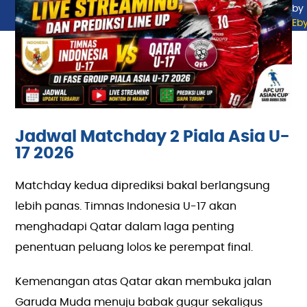
by
Eb
Jadwal Matchday 2 Piala Asia U-
17 2026
Matchday kedua diprediksi bakal berlangsung
lebih panas. Timnas Indonesia U-17 akan
menghadapi Qatar dalam laga penting
penentuan peluang lolos ke perempat final.
Kemenangan atas Qatar akan membuka jalan
Garuda Muda menuju babak gugur sekaligus