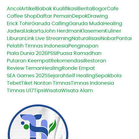
Ancol
Artikel
Babak Kualifikasi
Berita
Bogor
Cafe
Coffee Shop
Daftar Pemain
Depok
Drawing
Erick Tohir
Garuda Calling
Garuda Muda
Healing
Jadwal
Jakarta
John Herdman
Klasemen
Kuliner
Liburan
Link Live Streaming
Naturalisasi
Nobar
Pantai
Pelatih Timnas Indonesia
Penginapan
Piala Dunia 2026
PSSI
Puasa Ramadhan
Putaran Keempat
Rekomendasi
Restoran
Review TemanHealing
Ronde Empat
SEA Games 2025
Sejarah
Self Healing
Sepakbola
Tebet
Tiket Nonton Timnas
Timnas Indonesia
Timnas U17
Tips
Wisata
Wisata Alam