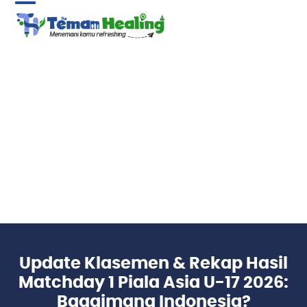
Skip
Open
Close
to
content
mobile
mobile
menu
menu
Update Klasemen & Rekap Hasil
Matchday 1 Piala Asia U-17 2026:
Bagaimana Indonesia?