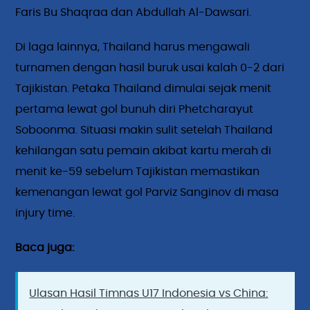
Faris Bu Shaqraa dan Abdullah Al-Dawsari.
Di laga lainnya, Thailand harus mengawali
turnamen dengan hasil buruk usai kalah 0-2 dari
Tajikistan. Petaka Thailand dimulai sejak menit
pertama lewat gol bunuh diri Phetcharayut
Soboonma. Situasi makin sulit setelah Thailand
kehilangan satu pemain akibat kartu merah di
menit ke-59 sebelum Tajikistan memastikan
kemenangan lewat gol Parviz Sanginov di masa
injury time.
Baca juga:
Ulasan Hasil Timnas U17 Indonesia vs China: