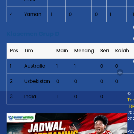
4
Yaman
1
0
0
1
-
Klasemen Grup D
Pos
Tim
Main
Menang
Seri
Kalah
1
Australia
1
1
0
0
2
Uzbekistan
0
0
0
0
©
3
India
1
0
0
1
Te
Hea
20
20
|
Po