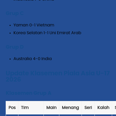
Grup C
Yaman 0-1 Vietnam
Korea Selatan 1-1 Uni Emirat Arab
Grup D
Australia 4-0 India
Update Klasemen Piala Asia U-17
2026
Klasemen Grup A
Pos
Tim
Main
Menang
Seri
Kalah