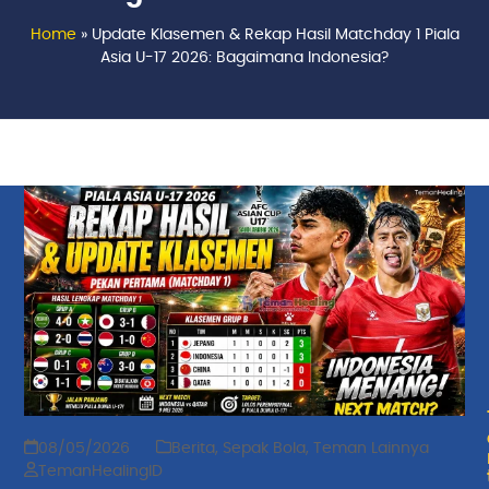
Home
»
Update Klasemen & Rekap Hasil Matchday 1 Piala
Asia U-17 2026: Bagaimana Indonesia?
08/05/2026
Berita
,
Sepak Bola
,
Teman Lainnya
TemanHealingID