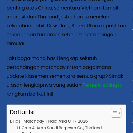
penting atas China, sementara Vietnam tampil
impresif dan Thailand justru harus menelan
kekalahan pahit. Di sisi lain, Korea Utara dipastikan
mundur dari turnamen sebelum pertandingan
dimulai.
Lalu bagaimana hasil lengkap seluruh
pertandingan matchday 1? Dan bagaimana
update klasemen sementara semua grup? Simak
ulasan lengkapnya yang sudah
TemanHealing.id
rangkum berikut ini!
Daftar Isi
Hasil Matchday 1 Piala Asia U-17 2026
Grup A: Arab Saudi Berpesta Gol, Thailand