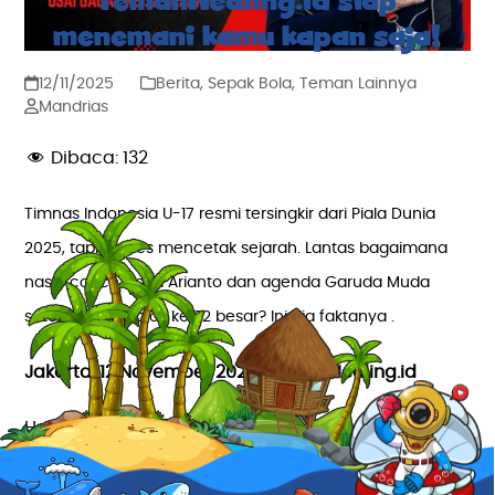
TemanHealing.id siap
menemani kamu kapan saja!
12/11/2025
Berita
,
Sepak Bola
,
Teman Lainnya
Mandrias
Dibaca:
132
Timnas Indonesia U-17 resmi tersingkir dari Piala Dunia
2025, tapi sukses mencetak sejarah. Lantas bagaimana
nasib coach Nova Arianto dan agenda Garuda Muda
setelah gagal lolos ke 32 besar? Ini dia faktanya .
Jakarta, 12 November 2025-TemanHealing.id
Halo, Bestie Healing!
Yup, kabar kurang menyenangkan datang nih,