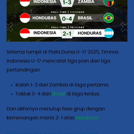
Selama tampil di Piala Dunia U-17 2025, Timnas
Indonesia U-17 mencatat tiga poin dari tiga
pertandingan.
Kalah 1-3 dari Zambia di laga pertama.
Takluk 0-4 dari
Brasil
di laga kedua.
Dan akhirnya menutup fase grup dengan
kemenangan manis 2-1 atas
Honduras
.