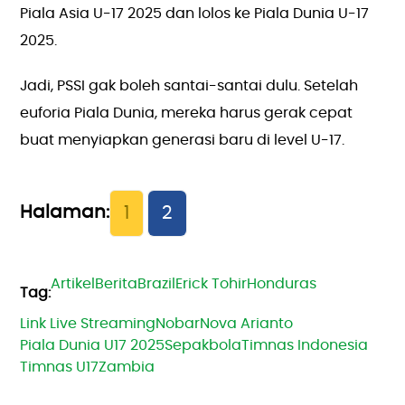
Piala Asia U-17 2025 dan lolos ke Piala Dunia U-17
2025.
Jadi, PSSI gak boleh santai-santai dulu. Setelah
euforia Piala Dunia, mereka harus gerak cepat
buat menyiapkan generasi baru di level U-17.
1
2
Artikel
Berita
Brazil
Erick Tohir
Honduras
Link Live Streaming
Nobar
Nova Arianto
Piala Dunia U17 2025
Sepakbola
Timnas Indonesia
Timnas U17
Zambia