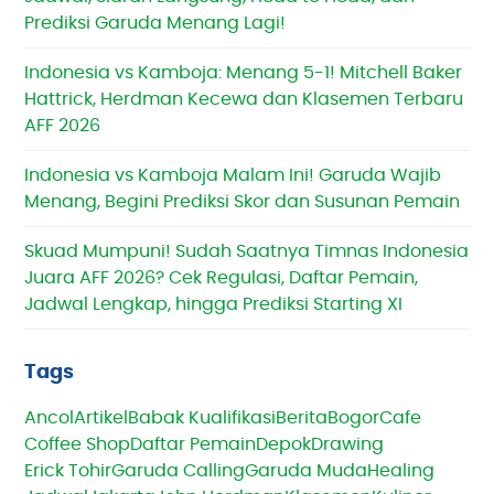
Prediksi Garuda Menang Lagi!
Indonesia vs Kamboja: Menang 5-1! Mitchell Baker
Hattrick, Herdman Kecewa dan Klasemen Terbaru
AFF 2026
Indonesia vs Kamboja Malam Ini! Garuda Wajib
Menang, Begini Prediksi Skor dan Susunan Pemain
Skuad Mumpuni! Sudah Saatnya Timnas Indonesia
Juara AFF 2026? Cek Regulasi, Daftar Pemain,
Jadwal Lengkap, hingga Prediksi Starting XI
Tags
Ancol
Artikel
Babak Kualifikasi
Berita
Bogor
Cafe
Coffee Shop
Daftar Pemain
Depok
Drawing
Erick Tohir
Garuda Calling
Garuda Muda
Healing