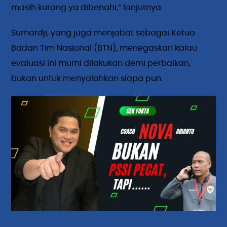
masih kurang ya dibenahi,” lanjutnya.
Sumardji, yang juga menjabat sebagai Ketua
Badan Tim Nasional (BTN), menegaskan kalau
evaluasi ini murni dilakukan demi perbaikan,
bukan untuk menyalahkan siapa pun.