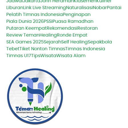
Jadwal
Jakarta
John Herdman
Klasemen
Kuliner
Liburan
Link Live Streaming
Naturalisasi
Nobar
Pantai
Pelatih Timnas Indonesia
Penginapan
Piala Dunia 2026
PSSI
Puasa Ramadhan
Putaran Keempat
Rekomendasi
Restoran
Review TemanHealing
Ronde Empat
SEA Games 2025
Sejarah
Self Healing
Sepakbola
Tebet
Tiket Nonton Timnas
Timnas Indonesia
Timnas U17
Tips
Wisata
Wisata Alam