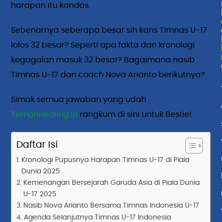
harapan itu kandas.
Sebenarnya seberapa besar sih kans Timnas U-17
lolos 32 besar? Seperti apa fakta dan kronologi
kegagalan masuk 32 besar? Bagaimana nasib
Timnas U-17 dan coach Nova Arianto berikutnya?
Simak semua jawaban yang udah
TemanHealing.id
rangkum di sini untuk Bestie!
Daftar Isi
Kronologi Pupusnya Harapan Timnas U-17 di Piala
Dunia 2025
Kemenangan Bersejarah Garuda Asia di Piala Dunia
U-17 2025
Nasib Nova Arianto Bersama Timnas Indonesia U-17
Agenda Selanjutnya Timnas U-17 Indonesia