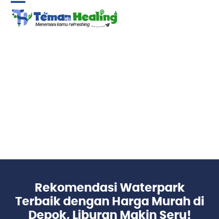
Skip
Open
Close
to
content
mobile
mobile
menu
menu
Rekomendasi Waterpark
Terbaik dengan Harga Murah di
Depok, Liburan Makin Seru!