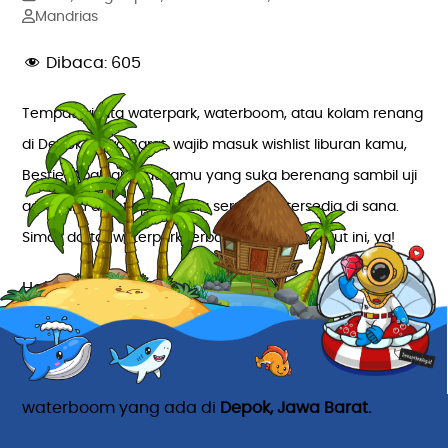
Mandrias
Dibaca:
605
Tempat wisata waterpark, waterboom, atau kolam renang
di Depok, Jawa Barat, wajib masuk wishlist liburan kamu,
Bestie! Apalagi buat kamu yang suka berenang sambil uji
adrenalin di setiap wahana seru yang tersedia di sana.
Simak daftar waterpark terbaik di Depok berikut ini, ya!
Halo, Bestie Healing! Siapa diantara kamu yang
suka menguji adrenalin sambil basah-basahan di
wahana air waterpark? Kalau kamu salah
satunya, mampir deh di berbagai pilihan
waterboom yang ada di
Depok, Jawa Barat.