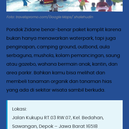
Foto: travelspromo.com/Google Maps/ shalehudin
Pondok Zidane benar-benar paket komplit karena
bukan hanya menawarkan waterpark, tapi juga
penginapan, camping ground, outbond, aula
serbaguna, mushola, kolam pemancingan, saung
atau gazebo, wahana bermain anak, kantin, dan
area parkir. Bahkan kamu bisa melihat dan
membeli tanaman organik dan tanaman hias
yang ada di sekitar wisata sambil berkuda.
Lokasi:
Jalan Kukupu RT.03 RW.07, Kel. Bedahan,
Sawangan, Depok – Jawa Barat 16518