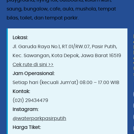
saung, bungalow, cafe, aula, mushola, tempat
bilas, toilet, dan tempat parkir.
Lokasi:
Jl. Garuda Raya No.1, RT.01/RW.07, Pasir Putih,
Kec. Sawangan, Kota Depok, Jawa Barat 16519
Cek rute di sini >>
Jam Operasional:
Setiap hari (kecuali Jum’at) 08.00 – 17.00 WIB
Kontak:
(021) 29434479
Instagram:
@waterparkpasirputih
Harga Tiket: