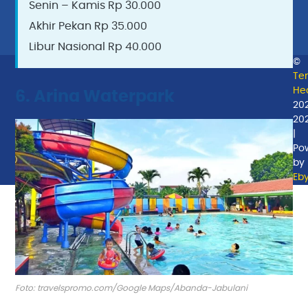
Senin – Kamis Rp 30.000
Akhir Pekan Rp 35.000
Libur Nasional Rp 40.000
©
Te
Hea
6. Arina Waterpark
20
20
|
Po
by
Eb
Foto: travelspromo.com/Google Maps/Abanda-Jabulani