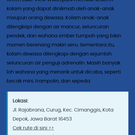
kolam yang dapat dinikmati oleh anak-anak
maupun orang dewasa. Kolam anak-anak
dilengkapi dengan air mancur, seluncuran
pendek, dan wahana ember tumpah yang bikin
momen berenang makin seru. Sementara itu,
kolam dewasa dilengkapi dengan sejumlah
seluncuran air penguji adrenalin. Masih banyak
loh wahana yang menarik untuk dicoba, seperti
becak mini, trampolin, dan sepeda.
Lokasi:
Jl. Rajabrana, Curug, Kec. Cimanggis, Kota
Depok, Jawa Barat 16453
Cek rute di sini >>