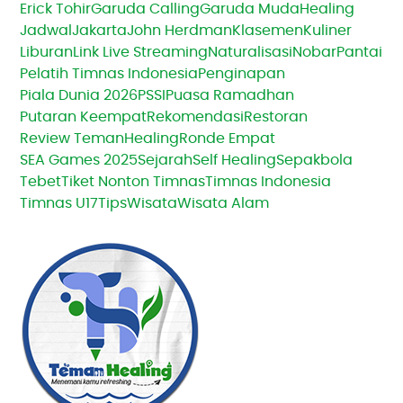
Erick Tohir
Garuda Calling
Garuda Muda
Healing
Jadwal
Jakarta
John Herdman
Klasemen
Kuliner
Liburan
Link Live Streaming
Naturalisasi
Nobar
Pantai
Pelatih Timnas Indonesia
Penginapan
Piala Dunia 2026
PSSI
Puasa Ramadhan
Putaran Keempat
Rekomendasi
Restoran
Review TemanHealing
Ronde Empat
SEA Games 2025
Sejarah
Self Healing
Sepakbola
Tebet
Tiket Nonton Timnas
Timnas Indonesia
Timnas U17
Tips
Wisata
Wisata Alam