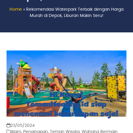
Home
»
Rekomendasi Waterpark Terbaik dengan Harga
Murah di Depok, Liburan Makin Seru!
Hi Kamu!
TemanHealing.id siap
menemani kamu kapan saja!
23/05/2024
Alam
,
Penginapan
,
Teman Wisata
,
Wahana Bermain