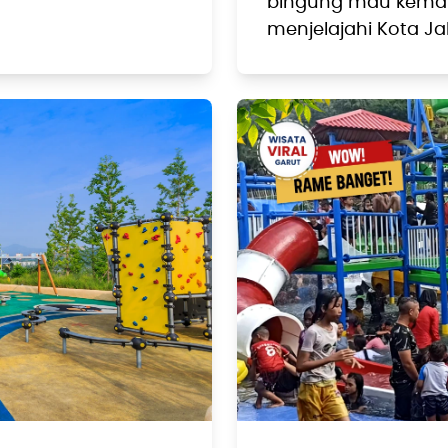
bingung mau kemana
menjelajahi Kota Ja