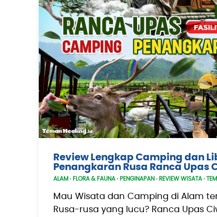
Review Lengkap Camping dan Li
Penangkaran Rusa Ranca Upas 
ALAM
·
FLORA & FAUNA
·
PENGINAPAN
·
REVIEW WISATA
·
TEM
Mau Wisata dan Camping di Alam te
Rusa-rusa yang lucu? Ranca Upas C