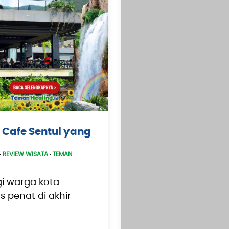
Liburan Bogor Ras
& Cafe Sentul yang
Cafe
ALAM
·
CAFE & RESTAURANT
·
PE
·
REVIEW WISATA
·
TEMAN
KULINER
·
TEMAN WISATA
Buat Bestie Healing
i warga kota
sejuk di Bogor, tap
 penat di akhir
rekomendasi villa, r