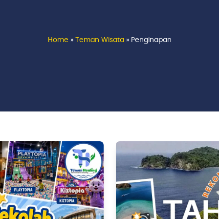
Home
»
Teman Wisata
»
Penginapan