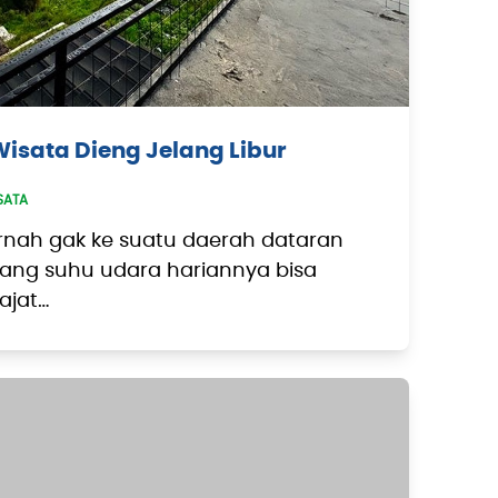
isata Dieng Jelang Libur
SATA
Pernah gak ke suatu daerah dataran
 yang suhu udara hariannya bisa
ajat…