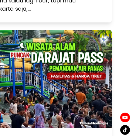
 kalau lagi libur, tapi mau
karta saja,…