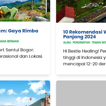
lam: Gaya Rimba
10 Rekomendasi W
Panjang 2024
ANA BERMAIN
ALAM
·
PENGINAPAN
·
TEMAN WI
t Sentul Bogor:
Hi Bestie Healing! 
rasional dan Lokasi.
tinggi di Indonesia
mencapai 12-20 der