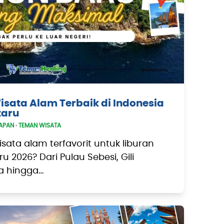
sata Alam Terbaik di Indonesia
taru
APAN
·
TEMAN WISATA
sata alam terfavorit untuk liburan
 2026? Dari Pulau Sebesi, Gili
a hingga…