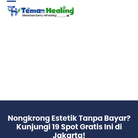
Skip
Open
Close
to
content
mobile
mobile
menu
menu
Nongkrong Estetik Tanpa Bayar?
Kunjungi 19 Spot Gratis Ini di
Jakarta!