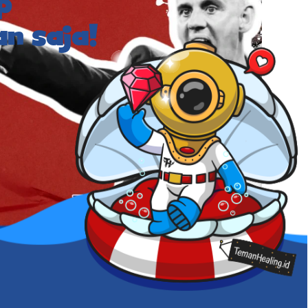
p
n saja!