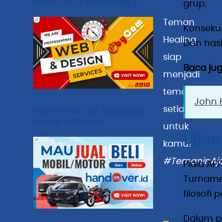
EbyCom Technology
grup.
Teman
Konsekue
Healing
Dan hasi
siap
Baca jug
menjadi
teman
John 
setia
handOver.id Jual Beli
Mobil & Motor
untuk
Ujia
kamu!
#TemaninAja
Piala AF
Turnamen
filosofi
Dalam p