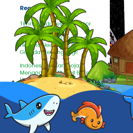
Recent Posts
Timnas Indonesia vs Timor
Leste Jam Berapa?
Jadwal, Siaran Langsung,
Head to Head, dan Prediksi
Garuda Menang Lagi!
Indonesia vs Kamboja:
Menang 5-1! Mitchell Baker
Hattrick, Herdman Kecewa
dan Klasemen Terbaru AFF
2026
Indonesia vs Kamboja
Malam Ini! Garuda Wajib
Menang, Begini Prediksi
Skor dan Susunan Pemain
17/01/202