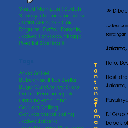
Skuad Mumpuni! Sudah
Dibac
Saatnya Timnas Indonesia
Juara AFF 2026? Cek
Jadwal dan
Regulasi, Daftar Pemain,
tantangan 
Jadwal Lengkap, hingga
Prediksi Starting XI
Jakarta,
Tags
Halo, Bes
T
e
Ancol
Artikel
n
Hasil dr
Babak Kualifikasi
Berita
t
Jakarta,
Bogor
Cafe
Coffee Shop
a
n
Daftar Pemain
Depok
g
Pasalny
Drawing
Erick Tohir
T
Garuda Calling
e
Garuda Muda
Healing
Di Grup
m
Jadwal
Jakarta
a
babak p
n