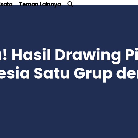
sata
Teman Lainnya
 Hasil Drawing P
esia Satu Grup d