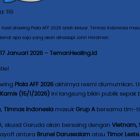
a:
116
 hasil drawing Piala AFF 2026 telah keluar. Timnas Indonesia m
berat apa saja yang akan dihadapi John Herdman.
 17 Januari 2026 – TemanHealing.id
tie!
awing
Piala AFF 2026
akhirnya resmi diumumkan. Un
 Kamis (15/1/2026)
ini langsung bikin publik sepak 
a,
Timnas Indonesia
masuk
Grup A
bersama tim-ti
 A, skuad Garuda akan bersaing dengan
Vietnam, 
layoff antara
Brunei Darussalam
atau
Timor Leste