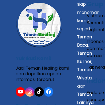
Grup 
siap
menemani
Vietnam 
kamu,
Sementar
seperti
regional.
Teman
Indonesi
Baca
,
dan mere
Teman
dari sisi
Yuk Ikuti Kami!
Kuliner
,
Tak hera
Jadi Teman Healing kami
Teman
dan dapatkan update
Wisata
,
informasi terbaru!
Indon
dan
Pada pro
YouTube
Instagram
Tiktok
Facebook
Teman
pencapai
Lainnya
.