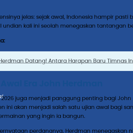
nsinya jelas: sejak awal, Indonesia hampir pasti
l undian kali ini seolah menegaskan tantangan be
a:
Herdman Datang! Antara Harapan Baru Timnas In
n Awal Era John Herdman
!
F 2026 juga menjadi panggung penting bagi John 
 ini akan menjadi salah satu ujian awal bagi s
 permainan yang ingin ia bangun.
ernyataan perdananya, Herdman menegaskan ni