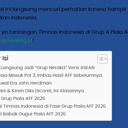
i ini langsung mencuri perhatian karena hampir
kan Indonesia.
 ya tantangan Timnas Indonesia di Grup A Piala AF
anHealing.id
!
g.id
Isi
 Langsung Jadi “Grup Neraka” Versi ASEAN
sia Masuk Pot 3, Imbas Hasil AFF Sebelumnya.
Awal Era John Herdman
zes & Kevin Diks Dicoret, Ini Alasannya
 Grup Piala AFF 2026
 Timnas Indonesia di Fase Grup Piala AFF 2026
 Babak Gugur Piala AFF 2026