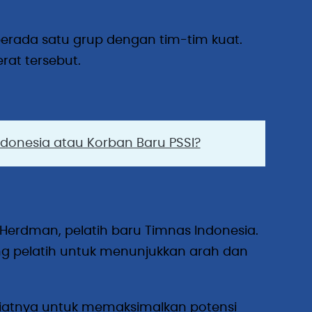
 berada satu grup dengan tim-tim kuat.
rat tersebut.
donesia atau Korban Baru PSSI?
Herdman, pelatih baru Timnas Indonesia.
ang pelatih untuk menunjukkan arah dan
atnya untuk memaksimalkan potensi