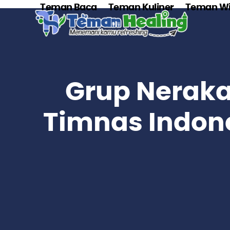
Skip
Teman Baca
Teman Kuliner
Teman Wi
to
content
Grup Neraka!
Timnas Indon