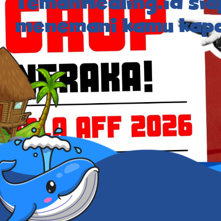
TemanHealing.id sia
menemani kamu kapa
6
Berita
,
Sepak Bola
,
Teman Lainnya
Mandrias