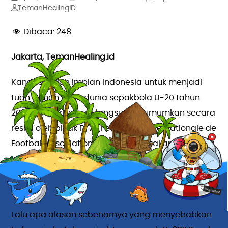
TemanHealingID
Dibaca:
248
Jakarta, TemanHealing.id
Kandas sudah impian Indonesia untuk menjadi
tuan rumah piala dunia sepakbola U-20 tahun
2023 ini. Informasi ini langsung diumumkan secara
resmi oleh pihak FIFA (Federation Internationale de
Football Association) yang menyatakan Indonesia
secara resmi telah dicoret dari daftar sebagai
tuan rumah Piala Dunia U-20 2023 dikarenakan
alasan tertentu.
Lalu apa alasan sebenarnya yang menyebabkan