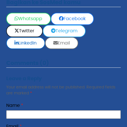
Bagikan ke SosMed kamu
Whatsapp
Facebook
Twitter
Telegram
LinkedIn
Email
Comments (0)
Leave a Reply
Your email address will not be published.
Required fields
are marked
*
Name
*
Email
*