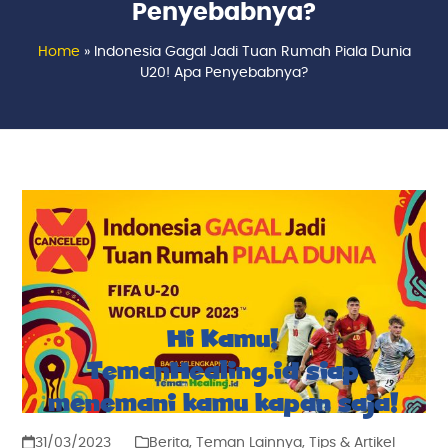
Penyebabnya?
Home
»
Indonesia Gagal Jadi Tuan Rumah Piala Dunia
U20! Apa Penyebabnya?
Hi Kamu!
TemanHealing.id siap
menemani kamu kapan saja!
31/03/2023
Berita
,
Teman Lainnya
,
Tips & Artikel