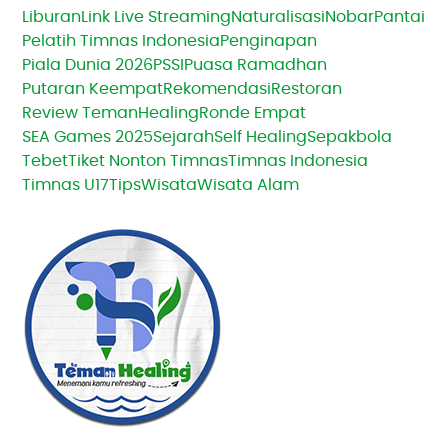
Liburan
Link Live Streaming
Naturalisasi
Nobar
Pantai
Pelatih Timnas Indonesia
Penginapan
Piala Dunia 2026
PSSI
Puasa Ramadhan
Putaran Keempat
Rekomendasi
Restoran
Review TemanHealing
Ronde Empat
SEA Games 2025
Sejarah
Self Healing
Sepakbola
Tebet
Tiket Nonton Timnas
Timnas Indonesia
Timnas U17
Tips
Wisata
Wisata Alam