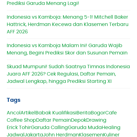
Prediksi Garuda Menang Lagi!
Indonesia vs Kamboja: Menang 5-1! Mitchell Baker
Hattrick, Herdman Kecewa dan Klasemen Terbaru
AFF 2026
Indonesia vs Kamboja Malam Ini! Garuda Wajib
Menang, Begini Prediksi Skor dan Susunan Pemain
Skuad Mumpuni! Sudah Saatnya Timnas Indonesia
Juara AFF 2026? Cek Regulasi, Daftar Pemain,
Jadwal Lengkap, hingga Prediksi Starting XI
Tags
Ancol
Artikel
Babak Kualifikasi
Berita
Bogor
Cafe
Coffee Shop
Daftar Pemain
Depok
Drawing
Erick Tohir
Garuda Calling
Garuda Muda
Healing
Jadwal
Jakarta
John Herdman
Klasemen
Kuliner