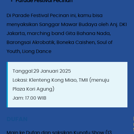
Parade Festival Pecinan
Di Parade Festival Pecinan ini, kamu bisa
menyaksikan Sanggar Mawar Budaya oleh Anj. DKI
Jakarta, marching band Gita Bahana Nada,
Barongsai Akrobatik, Boneka Caishen, Soul of
Youth, Liong Dance
Tanggal:29 Januari 2025
Lokasi: Klenteng Kong Miao, TMII (menuju
Plaza Kori Agung)
Jam: 17.00 WIB
DUFAN
Main ke Dufan dan saksikan Kungfu Show (13