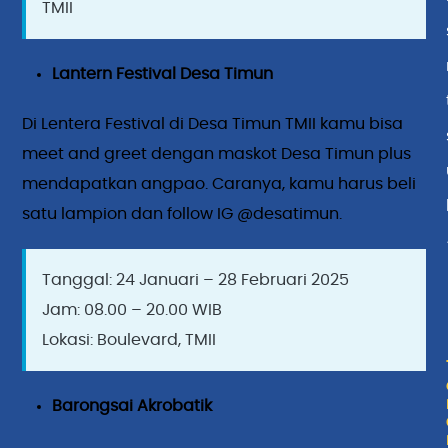
TMII
Lantern Festival Desa Timun
Di Lentera Festival di Desa Timun TMII kamu bisa
meet and greet dengan maskot Desa Timun plus
mendapatkan angpao. Caranya, kamu harus beli
satu lampion dan follow IG @desatimun.
Tanggal: 24 Januari – 28 Februari 2025
Jam: 08.00 – 20.00 WIB
Lokasi: Boulevard, TMII
Barongsai Akrobatik