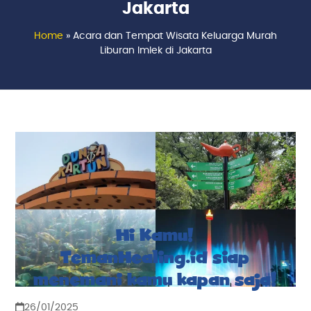
Jakarta
Home
»
Acara dan Tempat Wisata Keluarga Murah
Liburan Imlek di Jakarta
Hi Kamu!
TemanHealing.id siap
menemani kamu kapan saja!
26/01/2025