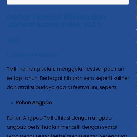
Daftar Tempat Wisata dan
Jadwal Acara Imlek 2025
TMII
1. Festival Pecinan
TMII memang selalu menggelar festival pecinan
setiap tahun. Berbagai hiburan seru seperti kuliner
dan atraksi budaya ada di festival ini, seperti:
Pohon Angpao
Pohon Angpao TMII dihiasi dengan angpao-
angpao berisi hadiah menarik dengan syarat
para pengunjung berbelanja minimal sebesar Rp