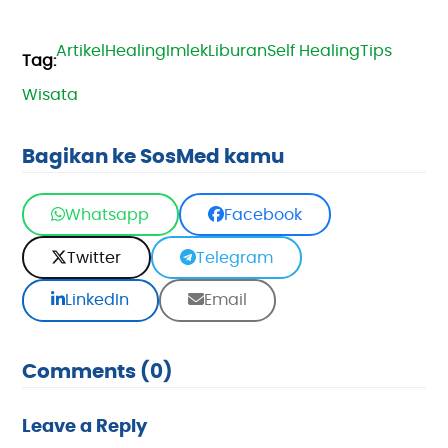
Artikel
Healing
Imlek
Liburan
Self Healing
Tips
Wisata
Bagikan ke SosMed kamu
Whatsapp
Facebook
Twitter
Telegram
LinkedIn
Email
Comments (0)
Leave a Reply