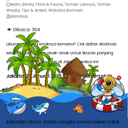
Alam
,
Berita
,
Flora & Fauna
,
Teman Lainnya
,
Teman
Wisata
,
Tips & Artikel
,
Wahana Bermain
Mandrias
Dibaca:
304
Liburan panjang enaknya kemana? Cek daftar destinasi
wisata keluarga dan anak-anak untuk liburan panjang
Imlek tahun 2025 lengkap di Jakarta berikut ini!
Jakarta, 26 Januari 2025 – TemanHealing.id
Hi, Bestie Healing!
Imlek 2025 berlangsung pada hari Rabu, 29
Januari dan merupakan Tahun Ular Kayu menurut
kalender China. Dalam rangka meramaikan Imlek,