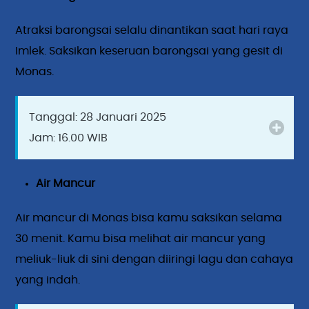
Atraksi barongsai selalu dinantikan saat hari raya
Imlek. Saksikan keseruan barongsai yang gesit di
Monas.
Tanggal: 28 Januari 2025
Jam: 16.00 WIB
Air Mancur
Air mancur di Monas bisa kamu saksikan selama
30 menit. Kamu bisa melihat air mancur yang
meliuk-liuk di sini dengan diiringi lagu dan cahaya
yang indah.