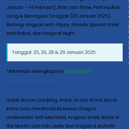
Januari – 14 Februari), Bian Lian Show, Pertunjukan
Liong & Barongsai Tonggak (29 Januari 2025),
Berbagi Angpao with Flippy, Parade Spesial Imlek
with Robot, dan Magical Night.
Tanggal: 25, 26, 28 & 29 Januari 2025
*Informasi selengkapnya
@infodufan
SEA WORLD ANCOL
Untuk liburan panjang Imlek, di Sea World Ancol
kamu bisa menikmati keseruan Dragon
Underwater with Mermaid, Angpao Imlek, Biota of
the Month: Lion Fish, Leafy Sea Dragon & Buttefly