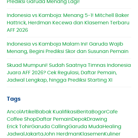
Prediksi Garuda Menang Lagi!
Indonesia vs Kamboja: Menang 5-1! Mitchell Baker
Hattrick, Herdman Kecewa dan Klasemen Terbaru
AFF 2026
Indonesia vs Kamboja Malam Ini! Garuda Wajib
Menang, Begini Prediksi Skor dan Susunan Pemain
Skuad Mumpuni! Sudah Saatnya Timnas Indonesia
Juara AFF 2026? Cek Regulasi, Daftar Pemain,
Jadwal Lengkap, hingga Prediksi Starting XI
Tags
Ancol
Artikel
Babak Kualifikasi
Berita
Bogor
Cafe
Coffee Shop
Daftar Pemain
Depok
Drawing
Erick Tohir
Garuda Calling
Garuda Muda
Healing
Jadwal
Jakarta
John Herdman
Klasemen
Kuliner