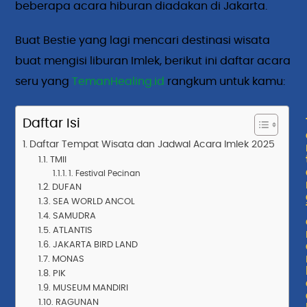
beberapa acara hiburan diadakan di Jakarta.
Buat Bestie yang lagi mencari destinasi wisata
buat mengisi liburan Imlek, berikut ini daftar acara
seru yang
TemanHealing.id
rangkum untuk kamu:
Daftar Isi
Daftar Tempat Wisata dan Jadwal Acara Imlek 2025
TMII
1. Festival Pecinan
DUFAN
SEA WORLD ANCOL
SAMUDRA
ATLANTIS
JAKARTA BIRD LAND
MONAS
PIK
MUSEUM MANDIRI
RAGUNAN