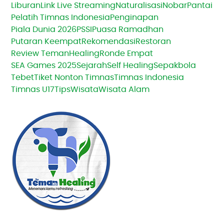
Liburan
Link Live Streaming
Naturalisasi
Nobar
Pantai
Pelatih Timnas Indonesia
Penginapan
Piala Dunia 2026
PSSI
Puasa Ramadhan
Putaran Keempat
Rekomendasi
Restoran
Review TemanHealing
Ronde Empat
SEA Games 2025
Sejarah
Self Healing
Sepakbola
Tebet
Tiket Nonton Timnas
Timnas Indonesia
Timnas U17
Tips
Wisata
Wisata Alam