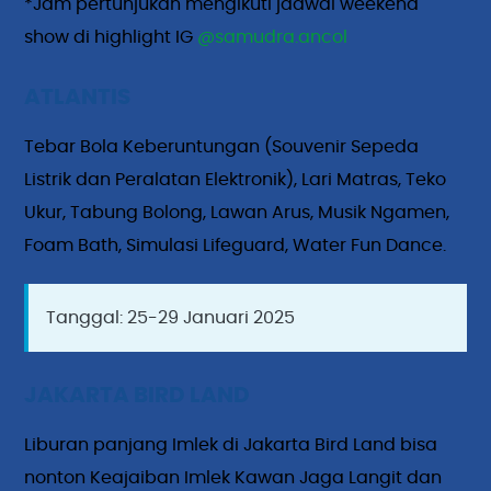
*Jam pertunjukan mengikuti jadwal weekend
show di highlight IG
@samudra.ancol
ATLANTIS
Tebar Bola Keberuntungan (Souvenir Sepeda
Listrik dan Peralatan Elektronik), Lari Matras, Teko
Ukur, Tabung Bolong, Lawan Arus, Musik Ngamen,
Foam Bath, Simulasi Lifeguard, Water Fun Dance.
Tanggal: 25-29 Januari 2025
JAKARTA BIRD LAND
Liburan panjang Imlek di Jakarta Bird Land bisa
nonton Keajaiban Imlek Kawan Jaga Langit dan