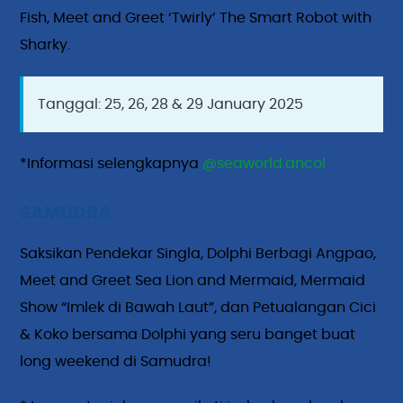
Fish, Meet and Greet ‘Twirly’ The Smart Robot with
Sharky.
Tanggal: 25, 26, 28 & 29 January 2025
*Informasi selengkapnya
@seaworld.ancol
SAMUDRA
Saksikan Pendekar Singla, Dolphi Berbagi Angpao,
Meet and Greet Sea Lion and Mermaid, Mermaid
Show “Imlek di Bawah Laut”, dan Petualangan Cici
& Koko bersama Dolphi yang seru banget buat
long weekend di Samudra!