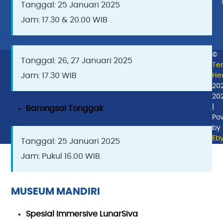
Tanggal: 25 Januari 2025
Jam: 17.30 & 20.00 WIB
©
Tanggal: 26, 27 Januari 2025
Te
Jam: 17.30 WIB
Hea
20
20
|
Barongsai Tonggak
Po
by
Eb
Tanggal: 25 Januari 2025
Jam: Pukul 16.00 WIB.
MUSEUM MANDIRI
Spesial Immersive LunarSiva