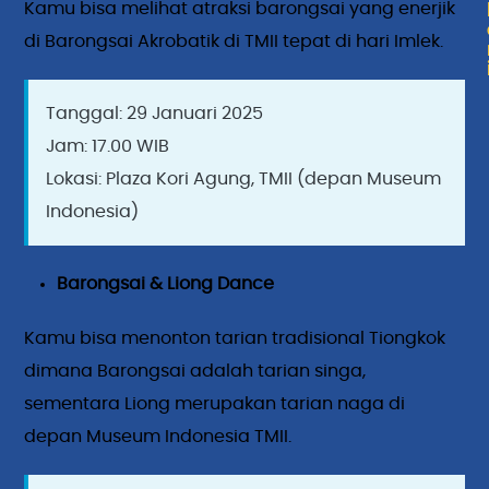
Kamu bisa melihat atraksi barongsai yang enerjik
di Barongsai Akrobatik di TMII tepat di hari Imlek.
Tanggal: 29 Januari 2025
Jam: 17.00 WIB
Lokasi: Plaza Kori Agung, TMII (depan Museum
Indonesia)
Barongsai & Liong Dance
Kamu bisa menonton tarian tradisional Tiongkok
dimana Barongsai adalah tarian singa,
sementara Liong merupakan tarian naga di
depan Museum Indonesia TMII.