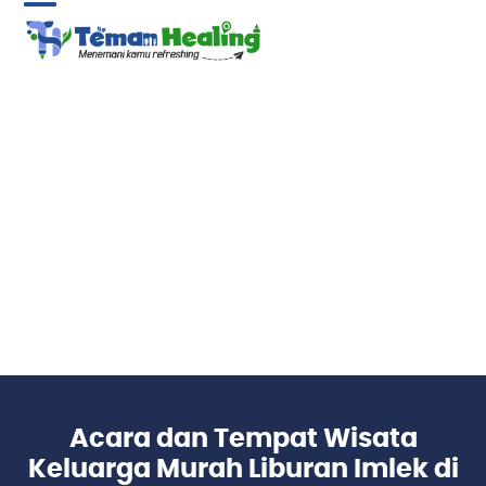
Skip
Open
Close
to
content
mobile
mobile
menu
menu
Acara dan Tempat Wisata
Keluarga Murah Liburan Imlek di