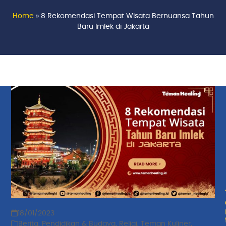
Home
»
8 Rekomendasi Tempat Wisata Bernuansa Tahun
Baru Imlek di Jakarta
18/01/2023
Berita
,
Pendidikan & Budaya
,
Religi
,
Teman Kuliner
,