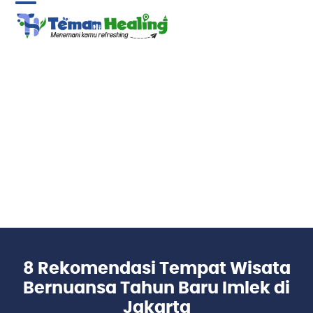
Skip
Open
Close
to
content
mobile
mobile
menu
menu
8 Rekomendasi Tempat Wisata
Bernuansa Tahun Baru Imlek di
Jakarta