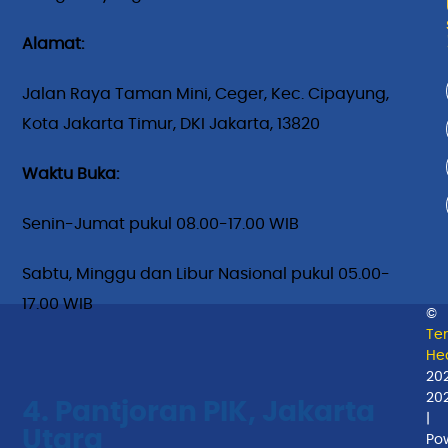
Alamat:
Jalan Raya Taman Mini, Ceger, Kec. Cipayung,
Kota Jakarta Timur, DKI Jakarta, 13820
Waktu Buka:
Senin-Jumat pukul 08.00-17.00 WIB
Sabtu, Minggu dan Libur Nasional pukul 05.00-
17.00 WIB
©
Te
Hea
20
20
4. Pantjoran PIK, Jakarta
|
Utara
Po