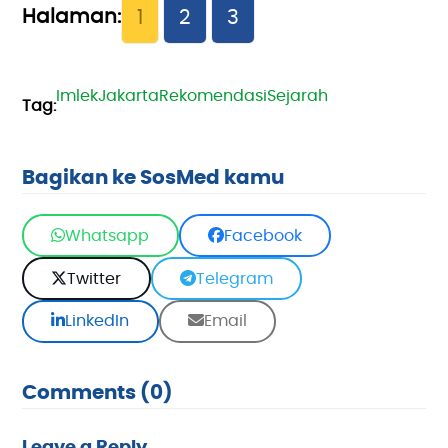
1
2
3
Imlek
Jakarta
Rekomendasi
Sejarah
Bagikan ke SosMed kamu
Whatsapp
Facebook
Twitter
Telegram
LinkedIn
Email
Comments (0)
Leave a Reply