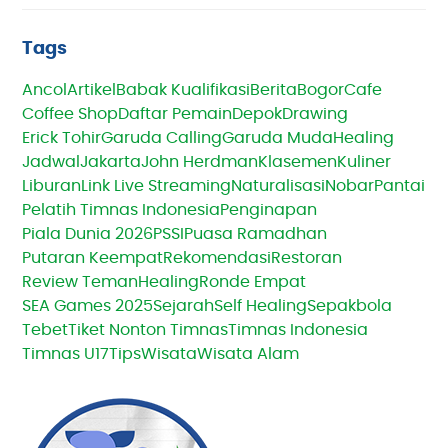
Tags
Ancol
Artikel
Babak Kualifikasi
Berita
Bogor
Cafe
Coffee Shop
Daftar Pemain
Depok
Drawing
Erick Tohir
Garuda Calling
Garuda Muda
Healing
Jadwal
Jakarta
John Herdman
Klasemen
Kuliner
Liburan
Link Live Streaming
Naturalisasi
Nobar
Pantai
Pelatih Timnas Indonesia
Penginapan
Piala Dunia 2026
PSSI
Puasa Ramadhan
Putaran Keempat
Rekomendasi
Restoran
Review TemanHealing
Ronde Empat
SEA Games 2025
Sejarah
Self Healing
Sepakbola
Tebet
Tiket Nonton Timnas
Timnas Indonesia
Timnas U17
Tips
Wisata
Wisata Alam