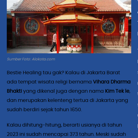
Sumber Foto: Alokota.com
Bestie Healing tau gak? Kalau di Jakarta Barat
ada tempat wisata religi bernama
Vihara Dharma
Bhakti
yang dikenal juga dengan nama
Kim Tek le
,
dan merupakan kelenteng tertua di Jakarta yang
sudah berdiri sejak tahun 1650.
Kalau dihitung-hitung, berarti usianya di tahun
2023 ini sudah mencapai 373 tahun. Meski sudah