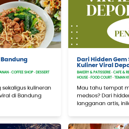
er Bandung
Dari Hidden Gem 
Kuliner Viral Dep
JANAN
·
COFFEE SHOP
·
DESSERT
BAKERY & PATISSERIE
·
CAFE & R
HOUSE
·
FOOD COURT
·
TEMAN K
 sekaligus kulineran
Mau tahu tempat ma
 viral di Bandung
medsos? Dari hidd
langganan artis, ini