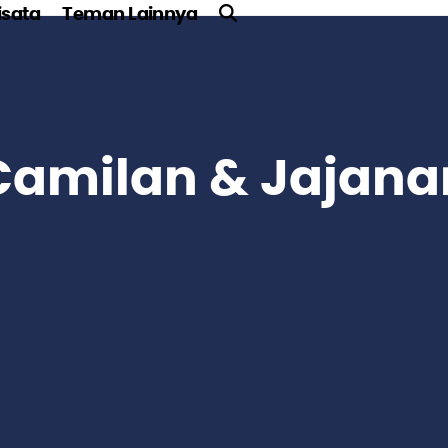
sata
Teman Lainnya
Camilan & Jajana