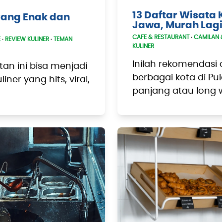
13 Daftar Wisata 
 yang Enak dan
Jawa, Murah Lagi
CAFE & RESTAURANT
·
CAMILAN 
E
·
REVIEW KULINER
·
TEMAN
KULINER
Inilah rekomendasi d
an ini bisa menjadi
berbagai kota di P
ner yang hits, viral,
panjang atau long