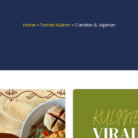
Home
»
Teman Kuliner
»
Camilan & Jajanan