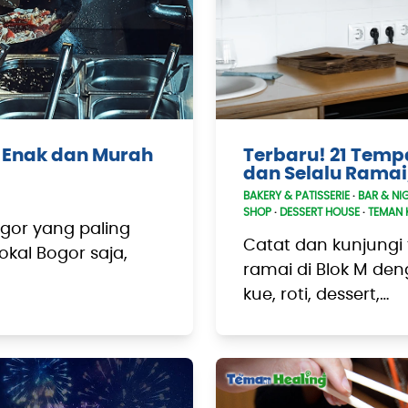
l Enak dan Murah
Terbaru! 21 Tempa
dan Selalu Ramai
BAKERY & PATISSERIE
·
BAR & NIG
SHOP
·
DESSERT HOUSE
·
TEMAN 
Bogor yang paling
Catat dan kunjungi 
kal Bogor saja,
ramai di Blok M den
kue, roti, dessert,…