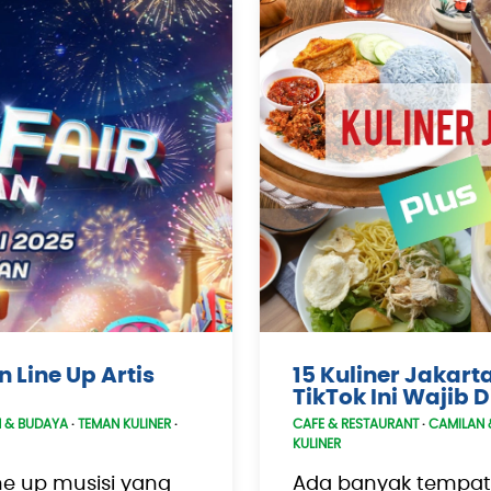
 Line Up Artis
15 Kuliner Jakart
TikTok Ini Wajib 
N & BUDAYA
·
TEMAN KULINER
·
CAFE & RESTAURANT
·
CAMILAN 
KULINER
ine up musisi yang
Ada banyak tempat 