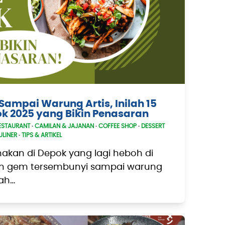
Sampai Warung Artis, Inilah 15
ok 2025 yang Bikin Penasaran
ESTAURANT
·
CAMILAN & JAJANAN
·
COFFEE SHOP
·
DESSERT
ULINER
·
TIPS & ARTIKEL
kan di Depok yang lagi heboh di
en gem tersembunyi sampai warung
lah…