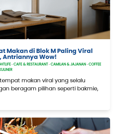
t Makan di Blok M Paling Viral
, Antriannya Wow!
HTLIFE
·
CAFE & RESTAURANT
·
CAMILAN & JAJANAN
·
COFFEE
KULINER
tempat makan viral yang selalu
gan beragam pilihan seperti bakmie,