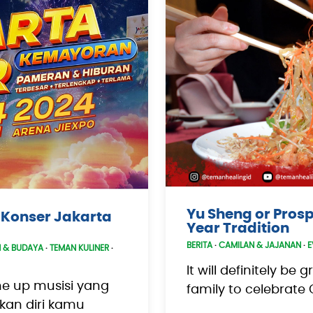
Yu Sheng or Prosp
p Konser Jakarta
Year Tradition
BERITA
·
CAMILAN & JAJANAN
·
E
N & BUDAYA
·
TEMAN KULINER
·
It will definitely be
ine up musisi yang
family to celebrate
pkan diri kamu