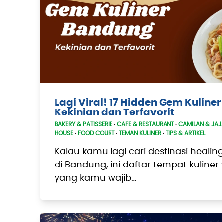
Lagi Viral! 17 Hidden Gem Kulin
Kekinian dan Terfavorit
BAKERY & PATISSERIE
·
CAFE & RESTAURANT
·
CAMILAN & JA
HOUSE
·
FOOD COURT
·
TEMAN KULINER
·
TIPS & ARTIKEL
Kalau kamu lagi cari destinasi healing
di Bandung, ini daftar tempat kuliner
yang kamu wajib…