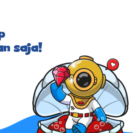
p
n saja!