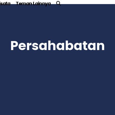
sata
Teman Lainnya
Persahabatan