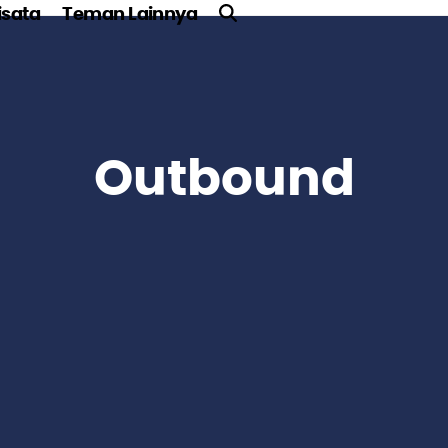
sata
Teman Lainnya
Outbound