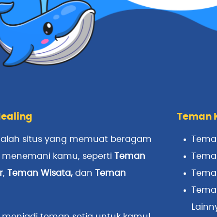
ealing
Teman 
alah situs yang memuat beragam
Tema
p menemani kamu, seperti
Teman
Teman
r
,
Teman Wisata
,
dan
Teman
Tema
Tema
Lainn
 menjadi teman setia untuk kamu!