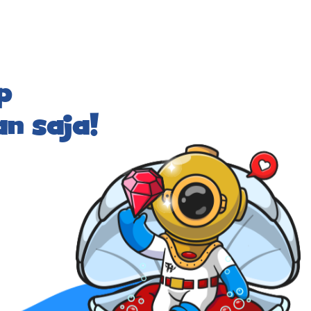
p
n saja!