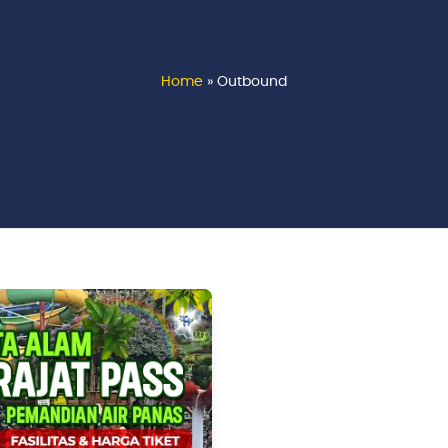
Home
»
Outbound