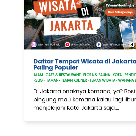
Daftar Tempat Wisata di Jakart
Paling Populer
ALAM
·
CAFE & RESTAURANT
·
FLORA & FAUNA
·
KOTA
·
PENDI
RELIGI
·
TAMAN
·
TEMAN KULINER
·
TEMAN WISATA
·
WAHANA 
Di Jakarta enaknya kemana, ya? Best
bingung mau kemana kalau lagi libur
menjelajahi Kota Jakarta saja,…