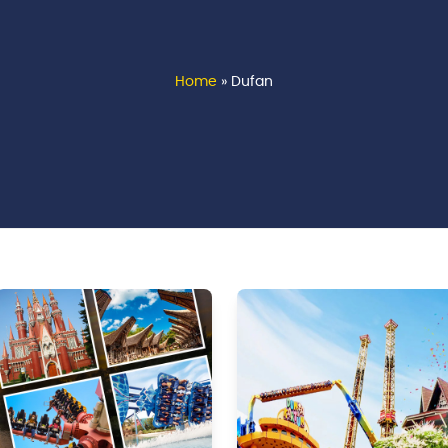
Home
»
Dufan