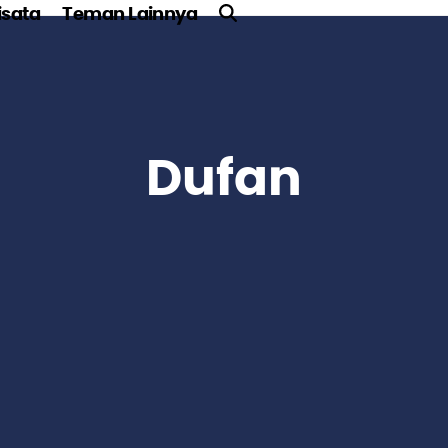
sata
Teman Lainnya
Dufan