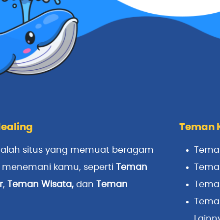
ealing
Teman 
alah situs yang memuat beragam
Tema
p menemani kamu, seperti
Teman
Teman
r
,
Teman Wisata
,
dan
Teman
Tema
Tema
Lainn