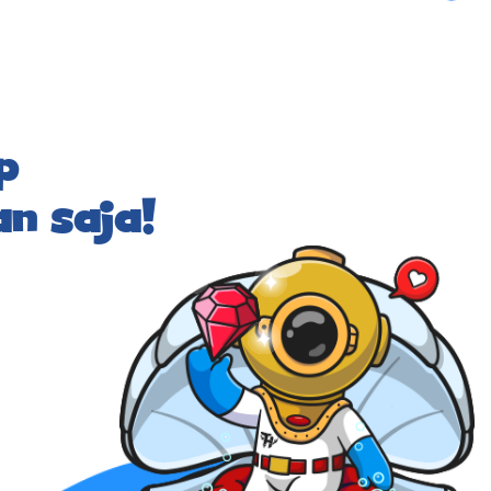
p
n saja!