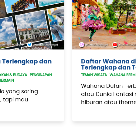
a Terlengkap dan
Daftar Wahana di
Terlengkap dan T
DIKAN & BUDAYA
·
PENGINAPAN
·
TEMAN WISATA
·
WAHANA BERM
BERMAIN
Wahana Dufan Terba
ie yang sering
atau Dunia Fantasi
, tapi mau
hiburan atau theme