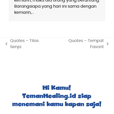
kemarin, maka dia orang yang beruntung.
Barangsiapa yang hari ini sama dengan
kemarin,…
Quotes – Tilas
Quotes – Tempat
previous
next
Senja
Favorit
post:
post:
Hi Kamu!
TemanHealing.id siap
menemani kamu kapan saja!