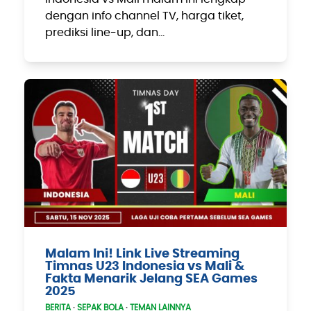
dengan info channel TV, harga tiket,
prediksi line-up, dan…
Malam Ini! Link Live Streaming
Timnas U23 Indonesia vs Mali &
Fakta Menarik Jelang SEA Games
2025
BERITA
·
SEPAK BOLA
·
TEMAN LAINNYA