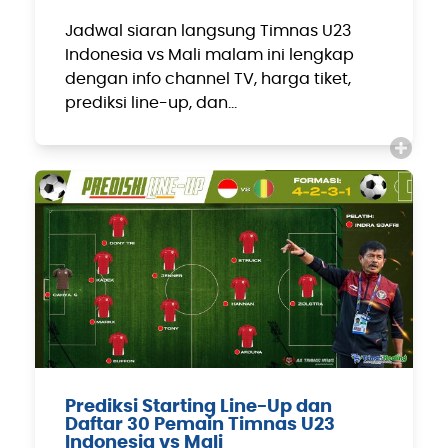
Jadwal siaran langsung Timnas U23
Indonesia vs Mali malam ini lengkap
dengan info channel TV, harga tiket,
prediksi line-up, dan…
Prediksi Starting Line-Up dan
Daftar 30 Pemain Timnas U23
Indonesia vs Mali