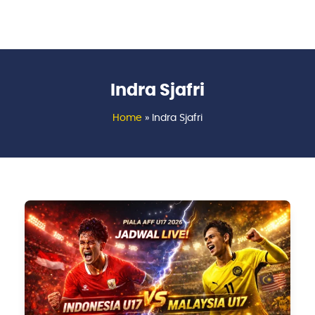
Indra Sjafri
Home
»
Indra Sjafri