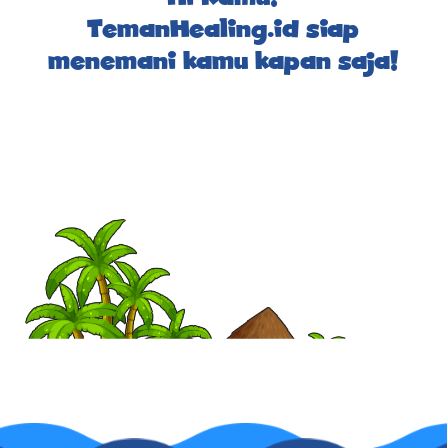
TemanHealing.id siap
menemani kamu kapan saja!