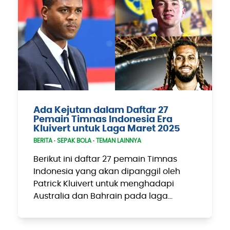
Ada Kejutan dalam Daftar 27
Pemain Timnas Indonesia Era
Kluivert untuk Laga Maret 2025
BERITA
·
SEPAK BOLA
·
TEMAN LAINNYA
Berikut ini daftar 27 pemain Timnas
Indonesia yang akan dipanggil oleh
Patrick Kluivert untuk menghadapi
Australia dan Bahrain pada laga…