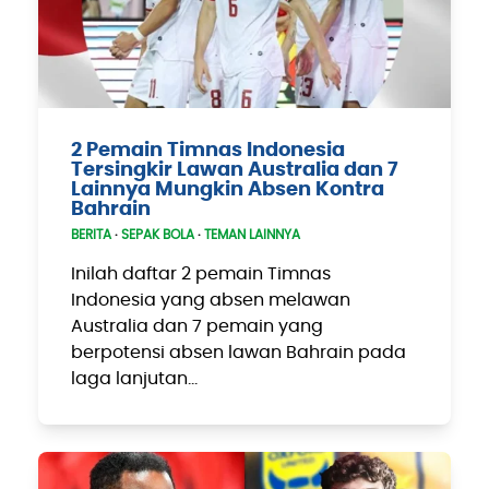
2 Pemain Timnas Indonesia
Tersingkir Lawan Australia dan 7
Lainnya Mungkin Absen Kontra
Bahrain
BERITA
·
SEPAK BOLA
·
TEMAN LAINNYA
Inilah daftar 2 pemain Timnas
Indonesia yang absen melawan
Australia dan 7 pemain yang
berpotensi absen lawan Bahrain pada
laga lanjutan…