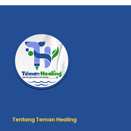
Tentang Teman Healing