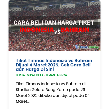
Tiket Timnas Indonesia vs Bahrain
Dijual 4 Maret 2025, Cek Cara Beli
dan Harga Di Sini
BERITA
·
SEPAK BOLA
·
TEMAN LAINNYA
Tiket Timnas Indonesia vs Bahrain di
Stadion Gelora Bung Karno pada 25
Maret 2025 dibuka dan dijual pada 04
Maret…